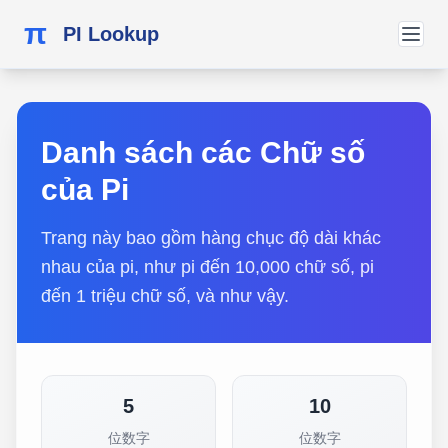
π
PI Lookup
Danh sách các Chữ số
của Pi
Trang này bao gồm hàng chục độ dài khác
nhau của pi, như pi đến 10,000 chữ số, pi
đến 1 triệu chữ số, và như vậy.
5
10
位数字
位数字