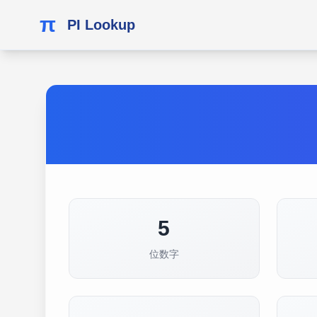
π
PI Lookup
5
位数字