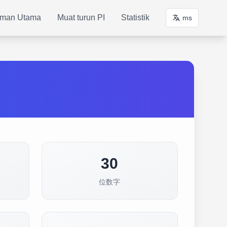
man Utama
Muat turun PI
Statistik
ms
30
位数字