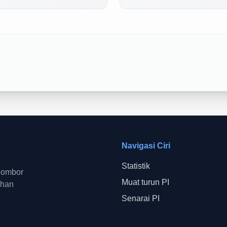
Navigasi Ciri
Statistik
 nombor
Muat turun PI
ahan
Senarai PI