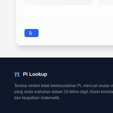
π
PI Lookup
Terokai misteri tidak berkesudahan Pi, mencari urutan
yang anda mahukan dalam 10 bilion digit. Alami keind
dan keajaiban matematik.