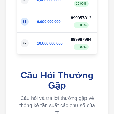
8,000,000,000
80
10.00%
10.0
899957813
90003
9,000,000,000
81
10.00%
10.0
999967994
100003
10,000,000,000
82
10.00%
10.0
Câu Hỏi Thường
Gặp
Câu hỏi và trả lời thường gặp về
thống kê tần suất các chữ số của
π