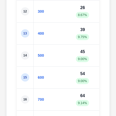
26
30
300
12
8.67%
10.0
39
43
400
13
9.75%
10.7
45
59
500
14
9.00%
11.8
54
67
600
15
9.00%
11.1
64
76
700
16
9.14%
10.8