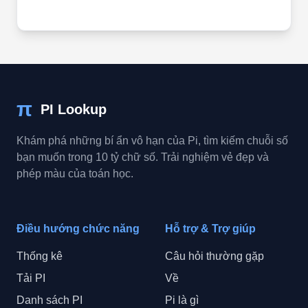
π
PI Lookup
Khám phá những bí ẩn vô hạn của Pi, tìm kiếm chuỗi số
bạn muốn trong 10 tỷ chữ số. Trải nghiệm vẻ đẹp và
phép màu của toán học.
Điều hướng chức năng
Hỗ trợ & Trợ giúp
Thống kê
Câu hỏi thường gặp
Tải PI
Về
Danh sách PI
Pi là gì