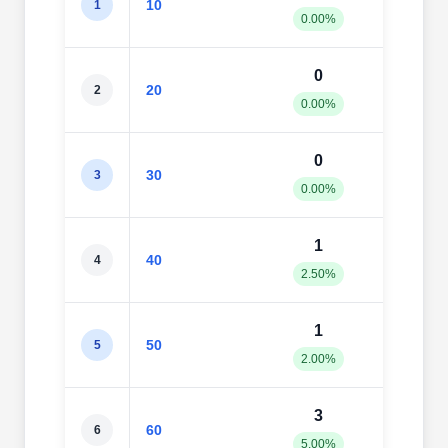
10
1
0.00%
20.0
0
2
20
2
0.00%
10.0
0
2
30
3
0.00%
6.67
1
3
40
4
2.50%
7.50
1
5
50
5
2.00%
10.0
3
5
60
6
5.00%
8.33