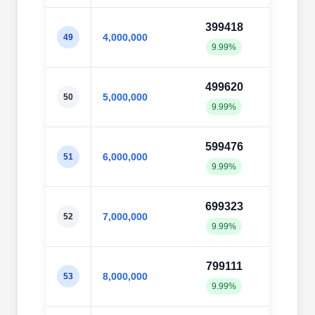
399418
3994
4,000,000
49
9.99%
9.99
499620
4998
5,000,000
50
9.99%
10.0
599476
6003
6,000,000
51
9.99%
10.0
699323
7004
7,000,000
52
9.99%
10.0
799111
8001
8,000,000
53
9.99%
10.0