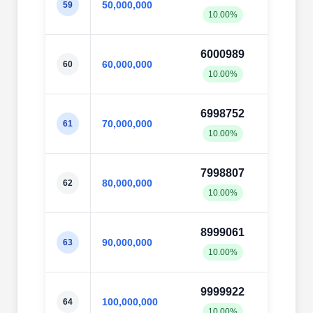
50,000,000
59
10.00%
10.0
6000989
6002
60,000,000
60
10.00%
10.0
6998752
7004
70,000,000
61
10.00%
10.0
7998807
8002
80,000,000
62
10.00%
10.0
8999061
9002
90,000,000
63
10.00%
10.0
9999922
10002
100,000,000
64
10.00%
10.0