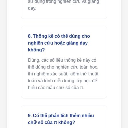
sử dụng trong nghiên cứu và giảng
dạy.
8. Thống kê có thể dùng cho
nghiên cứu hoặc giảng dạy
không?
Đúng, các số liệu thống kê này có
thể dùng cho nghiên cứu toán học,
thí nghiệm xác suất, kiểm thử thuật
toán và trình diễn trong lớp học để
hiểu các mẫu chữ số của π.
9. Có thể phân tích thêm nhiều
chữ số của π không?