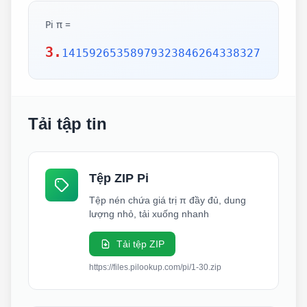
Pi π =
3.
14159265358979323846264338327
Tải tập tin
Tệp ZIP Pi
Tệp nén chứa giá trị π đầy đủ, dung
lượng nhỏ, tải xuống nhanh
Tải tệp ZIP
https://files.pilookup.com/pi/1-30.zip