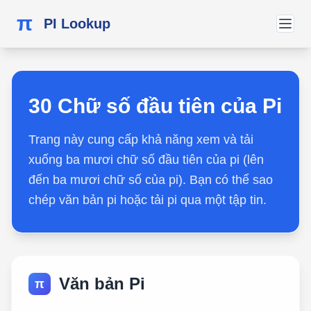
π
PI Lookup
30 Chữ số đầu tiên của Pi
Trang này cung cấp khả năng xem và tải
xuống ba mươi chữ số đầu tiên của pi (lên
đến ba mươi chữ số của pi). Bạn có thể sao
chép văn bản pi hoặc tải pi qua một tập tin.
Văn bản Pi
π