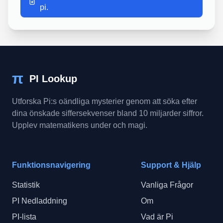
pi.
π
PI Lookup
Utforska Pi:s oändliga mysterier genom att söka efter
dina önskade siffersekvenser bland 10 miljarder siffror.
Upplev matematikens under och magi.
Funktionsnavigering
Support & Hjälp
Statistik
Vanliga Frågor
PI Nedladdning
Om
PI-lista
Vad är Pi