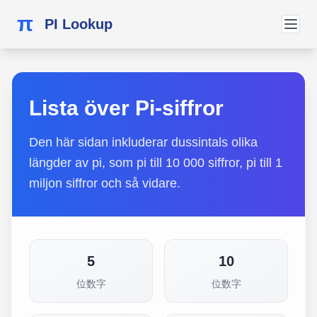
π
PI Lookup
Lista över Pi-siffror
Den här sidan inkluderar dussintals olika
längder av pi, som pi till 10 000 siffror, pi till 1
miljon siffror och så vidare.
5
10
位数字
位数字