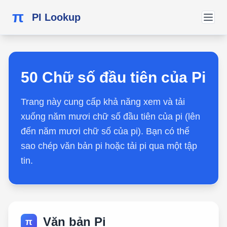
π
PI Lookup
50 Chữ số đầu tiên của Pi
Trang này cung cấp khả năng xem và tải
xuống năm mươi chữ số đầu tiên của pi (lên
đến năm mươi chữ số của pi). Bạn có thể
sao chép văn bản pi hoặc tải pi qua một tập
tin.
Văn bản Pi
π