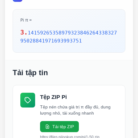
Pi π =
3.
14159265358979323846264338327
95028841971693993751
Tải tập tin
Tệp ZIP Pi
Tệp nén chứa giá trị π đầy đủ, dung
lượng nhỏ, tải xuống nhanh
Tải tệp ZIP
https://files.pilookup.com/pi/1-50.zip