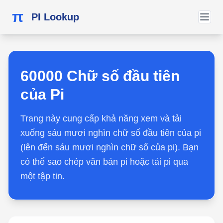
π
PI Lookup
60000 Chữ số đầu tiên
của Pi
Trang này cung cấp khả năng xem và tải
xuống sáu mươi nghìn chữ số đầu tiên của pi
(lên đến sáu mươi nghìn chữ số của pi). Bạn
có thể sao chép văn bản pi hoặc tải pi qua
một tập tin.