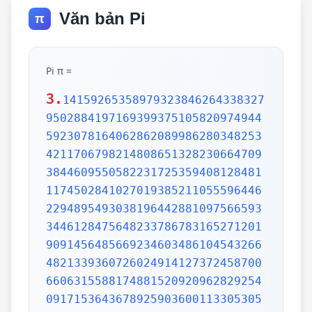
Văn bản Pi
π
Pi π =
3.
1415926535897932384626433832795028841971693993751058209749445923078164062862089986280348253421170679821480865132823066470938446095505822317253594081284811174502841027019385211055596446229489549303819644288109756659334461284756482337867831652712019091456485669234603486104543266482133936072602491412737245870066063155881748815209209628292540917153643678925903600113305305488204665213841469519415116094330572703657595919530921861173819326117931051185480744623799627495673518857527248912279381830119491298336733624406566430860213949463952247371907021798609437027705392171762931767523846748184676694051320005681271452635608277857713427577896091736371787214684409012249534301465495853710507922796892589235420199561121290219608640344181598136297747713099605187072113499999983729780499510597317328160963185950244594553469083026425223082533446850352619311881710100031378387528865875332083814206171776691473035982534904287554687311595628638823537875937519577818577805321712268066130019278766111959092164201989380952572010654858632788659361533818279682303019520353018529689957736225994138912497217752834791315155748572424541506959508295331168617278558890750983817546374649393192550604009277016711390098488240128583616035637076601047101819429555961989467678374494482553797747268471040475346462080466842590694912933136770289891521047521620569660240580381501935112533824300355876402474964732639141992726042699227967823547816360093417216412199245863150302861829745557067498385054945885869269956909272107975093029553211653449872027559602364806654991198818347977535663698074265425278625518184175746728909777727938000816470600161452491921732172147723501414419735685481613611573525521334757418494684385233239073941433345477624168625189835694855620992192221842725502542568876717904946016534668049886272327917860857843838279679766814541009538837863609506800642251252051173929848960841284886269456042419652850222106611863067442786220391949450471237137869609563643719172874677646575739624138908658326459958133904780275900994657640789512694683983525957098258226205224894077267194782684826014769909026401363944374553050682034962524517493996514314298091906592509372216964615157098583874105978859597729754989301617539284681382686838689427741559918559252459539594310499725246808459872736446958486538367362226260991246080512438843904512441365497627807977156914359977001296160894416948685558484063534220722258284886481584560285060168427394522674676788952521385225499546667278239864565961163548862305774564980355936345681743241125150760694794510965960940252288797108931456691368672287489405601015033086179286809208747609178249385890097149096759852613655497818931297848216829989487226588048575640142704775551323796414515237462343645428584447952658678210511413547357395231134271661021359695362314429524849371871101457654035902799344037420073105785390621983874478084784896833214457138687519435064302184531910484810053706146806749192781911979399520614196634287544406437451237181921799983910159195618146751426912397489409071864942319615679452080951465502252316038819301420937621378559566389377870830390697920773467221825625996615014215030680384477345492026054146659252014974428507325186660021324340881907104863317346496514539057962685610055081066587969981635747363840525714591028970641401109712062804390397595156771577004203378699360072305587631763594218731251471205329281918261861258673215791984148488291644706095752706957220917567116722910981690915280173506712748583222871835209353965725121083579151369882091444210067510334671103141267111369908658516398315019701651511685171437657618351556508849099898599823873455283316355076479185358932261854896321329330898570642046752590709154814165498594616371802709819943099244889575712828905923233260972997120844335732654893823911932597463667305836041428138830320382490375898524374417029132765618093773444030707469211201913020330380197621101100449293215160842444859637669838952286847831235526582131449576857262433441893039686426243410773226978028073189154411010446823252716201052652272111660396665573092547110557853763466820653109896526918620564769312570586356620185581007293606598764861179104533488503461136576867532494416680396265797877185560845529654126654085306143444318586769751456614068007002378776591344017127494704205622305389945613140711270004078547332699390814546646458807972708266830634328587856983052358089330657574067954571637752542021149557615814002501262285941302164715509792592309907965473761255176567513575178296664547791745011299614890304639947132962107340437518957359614589019389713111790429782856475032031986915140287080859904801094121472213179476477726224142548545403321571853061422881375850430633217518297986622371721591607716692547487389866549494501146540628433663937900397692656721463853067360965712091807638327166416274888800786925602902284721040317211860820419000422966171196377921337575114959501566049631862947265473642523081770367515906735023507283540567040386743513622224771589150495309844489333096340878076932599397805419341447377441842631298608099888687413260472156951623965864573021631598193195167353812974167729478672422924654366800980676928238280689964004824354037014163149658979409243237896907069779422362508221688957383798623001593776471651228935786015881617557829735233446042815126272037343146531977774160319906655418763979293344195215413418994854447345673831624993419131814809277771038638773431772075456545322077709212019051660962804909263601975988281613323166636528619326686336062735676303544776280350450777235547105859548702790814356240145171806246436267945612753181340783303362542327839449753824372058353114771199260638133467768796959703098339130771098704085913374641442822772634659470474587847787201927715280731767907707157213444730605700733492436931138350493163128404251219256517980694113528013147013047816437885185290928545201165839341965621349143415956258658655705526904965209858033850722426482939728584783163057777560688876446248246857926039535277348030480290058760758251047470916439613626760449256274204208320856611906254543372131535958450687724602901618766795240616342522577195429162991930645537799140373404328752628889639958794757291746426357455254079091451357111369410911939325191076020825202618798531887705842972591677813149699009019211697173727847684726860849003377024242916513005005168323364350389517029893922334517220138128069650117844087451960121228599371623130171144484640903890644954440061986907548516026327505298349187407866808818338510228334508504860825039302133219715518430635455007668282949304137765527939751754613953984683393638304746119966538581538420568533862186725233402830871123282789212507712629463229563989898935821167456270102183564622013496715188190973038119800497340723961036854066431939509790190699639552453005450580685501956730229219139339185680344903982059551002263535361920419947455385938102343955449597783779023742161727111723643435439478221818528624085140066604433258885698670543154706965747458550332323342107301545940516553790686627333799585115625784322988273723198987571415957811196358330059408730681216028764962867446047746491599505497374256269010490377819868359381465741268049256487985561453723478673303904688383436346553794986419270563872931748723320837601123029911367938627089438799362016295154133714248928307220126901475466847653576164773794675200490757155527819653621323926406160136358155907422020203187277605277219005561484255518792530343513984425322341576233610642506390497500865627109535919465897514131034822769306247435363256916078154781811528436679570611086153315044521274739245449454236828860613408414863776700961207151249140430272538607648236341433462351897576645216413767969031495019108575984423919862916421939949072362346468441173940326591840443780513338945257423995082965912285085558215725031071257012668302402929525220118726767562204154205161841634847565169998116141010029960783869092916030288400269104140792886215078424516709087000699282120660418371806535567252532567532861291042487761825829765157959847035622262934860034158722980534989650226291748788202734209222245339856264766914905562842503912757710284027998066365825488926488025456610172967026640765590429099456815065265305371829412703369313785178609040708667114965583434347693385781711386455873678123014587687126603489139095620099393610310291616152881384379099042317473363948045759314931405297634757481193567091101377517210080315590248530906692037671922033229094334676851422144773793937517034436619910403375111735471918550464490263655128162288244625759163330391072253837421821408835086573917715096828874782656995995744906617583441375223970968340800535598491754173818839994469748676265516582765848358845314277568790029095170283529716344562129640435231176006651012412006597558512761785838292041974844236080071930457618932349229279650198751872127267507981255470958904556357921221033346697499235630254947802490114195212382815309114079073860251522742995818072471625916685451333123948049470791191532673430282441860414263639548000448002670496248201792896476697583183271314251702969234889627668440323260927524960357996469256504936818360900323809293459588970695365349406034021665443755890045632882250545255640564482465151875471196218443965825337543885690941130315095261793780029741207665147939425902989695946995565761218656196733786236256125216320862869222103274889218654364802296780705765615144632046927906821207388377814233562823608963208068222468012248261177185896381409183903673672220888321513755600372798394004152970028783076670944474560134556417254370906979396122571429894671543578468788614445812314593571984922528471605049221242470141214780573455105008019086996033027634787081081754501193071412233908663938339529425786905076431006383519834389341596131854347546495569781038293097164651438407007073604112373599843452251610507027056235266012764848308407611830130527932054274628654036036745328651057065874882256981579367897669742205750596834408697350201410206723585020072452256326513410559240190274216248439140359989535394590944070469120914093870012645600162374288021092764579310657922955249887275846101264836999892256959688159205600101655256375678