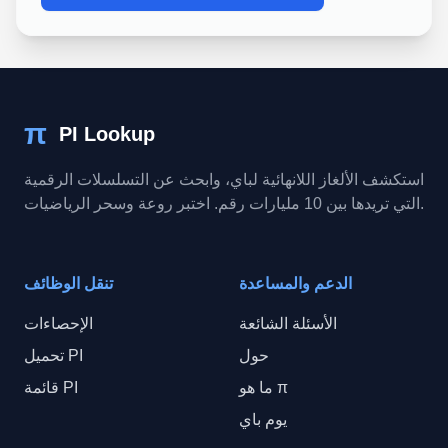
π
PI Lookup
استكشف الألغاز اللانهائية لباي، وابحث عن التسلسلات الرقمية
التي تريدها بين 10 مليارات رقم. اختبر روعة وسحر الرياضيات.
الدعم والمساعدة
تنقل الوظائف
الأسئلة الشائعة
الإحصاءات
حول
تحميل PI
ما هو π
قائمة PI
يوم باي