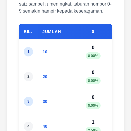
saiz sampel π meningkat, taburan nombor 0-
9 semakin hampir kepada keseragaman.
BIL.
JUMLAH
0
1
0
2
10
1
0.00%
20.0
0
2
20
2
0.00%
10.0
0
2
30
3
0.00%
6.67
1
3
40
4
2.50%
7.50