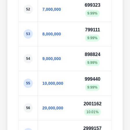
699323
7004
7,000,000
52
9.99%
10.0
799111
8001
8,000,000
53
9.99%
10.0
898824
8999
9,000,000
54
9.99%
10.0
999440
9993
10,000,000
55
9.99%
9.99
2001162
1999
20,000,000
56
10.01%
10.0
2999157
3000