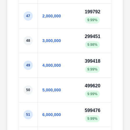
199792
1995
2,000,000
47
9.99%
9.98
299451
2996
3,000,000
48
9.98%
9.99
399418
3994
4,000,000
49
9.99%
9.99
499620
4998
5,000,000
50
9.99%
10.0
599476
6003
6,000,000
51
9.99%
10.0