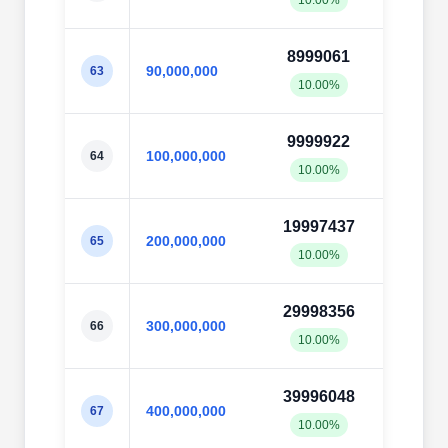
10.00%
10.0
8999061
9002
90,000,000
63
10.00%
10.0
9999922
10002
100,000,000
64
10.00%
10.0
19997437
20003
200,000,000
65
10.00%
10.0
29998356
30000
300,000,000
66
10.00%
10.0
39996048
39997
400,000,000
67
10.00%
10.0