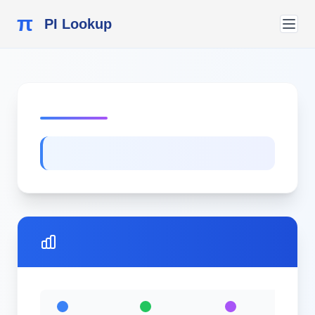
π
PI Lookup