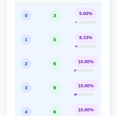
5.00%
0
3
8.33%
1
5
10.00%
2
6
15.00%
3
9
10.00%
4
6