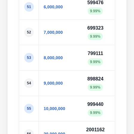
599476
6003
6,000,000
51
9.99%
10.0
699323
7004
7,000,000
52
9.99%
10.0
799111
8001
8,000,000
53
9.99%
10.0
898824
8999
9,000,000
54
9.99%
10.0
999440
9993
10,000,000
55
9.99%
9.99
2001162
1999