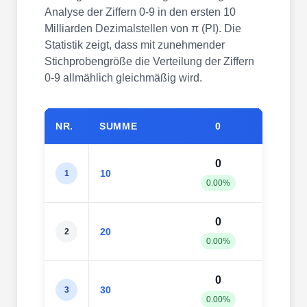
Analyse der Ziffern 0-9 in den ersten 10
Milliarden Dezimalstellen von π (PI). Die
Statistik zeigt, dass mit zunehmender
Stichprobengröße die Verteilung der Ziffern
0-9 allmählich gleichmäßig wird.
NR.
SUMME
0
1
0
2
10
1
0.00%
20.0
0
2
20
2
0.00%
10.0
0
2
30
3
0.00%
6.67