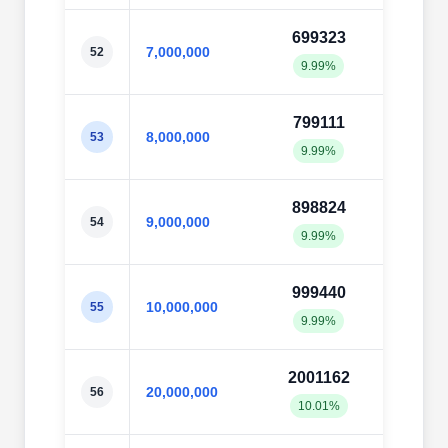
699323
7004
7,000,000
52
9.99%
10.0
799111
8001
8,000,000
53
9.99%
10.0
898824
8999
9,000,000
54
9.99%
10.0
999440
9993
10,000,000
55
9.99%
9.99
2001162
1999
20,000,000
56
10.01%
10.0