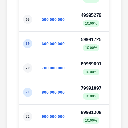
49995279
50000
500,000,000
68
10.00%
10.0
59991725
59997
600,000,000
69
10.00%
10.0
69989891
69997
700,000,000
70
10.00%
10.0
79991897
79997
800,000,000
71
10.00%
10.0
89991208
89998
900,000,000
72
10.00%
10.0