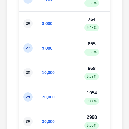
9.39%
10.4
754
83
8,000
26
9.43%
10.4
855
93
9,000
27
9.50%
10.4
968
102
10,000
28
9.68%
10.2
1954
199
20,000
29
9.77%
9.99
2998
304
30,000
30
9.99%
10.1