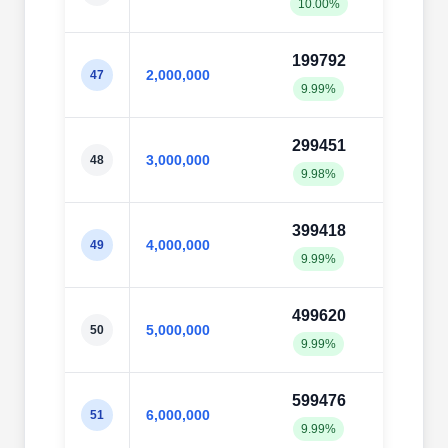
10.00%
9.98
199792
1995
2,000,000
47
9.99%
9.98
299451
2996
3,000,000
48
9.98%
9.99
399418
3994
4,000,000
49
9.99%
9.99
499620
4998
5,000,000
50
9.99%
10.0
599476
6003
6,000,000
51
9.99%
10.0