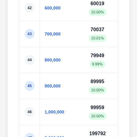
60019
598
600,000
42
10.00%
9.98
70037
698
700,000
43
10.01%
9.98
79949
798
800,000
44
9.99%
9.98
89995
897
900,000
45
10.00%
9.98
99959
997
1,000,000
46
10.00%
9.98
199792
1995