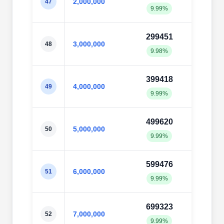
2,000,000
47
9.99%
9.98
299451
2996
3,000,000
48
9.98%
9.99
399418
3994
4,000,000
49
9.99%
9.99
499620
4998
5,000,000
50
9.99%
10.0
599476
6003
6,000,000
51
9.99%
10.0
699323
7004
7,000,000
52
9.99%
10.0