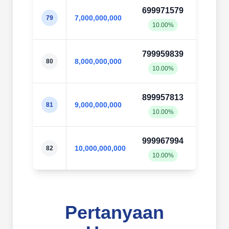
699971579
70003
7,000,000,000
79
10.00%
10.0
799959839
80003
8,000,000,000
80
10.00%
10.0
899957813
90003
9,000,000,000
81
10.00%
10.0
999967994
100003
10,000,000,000
82
10.00%
10.0
Pertanyaan