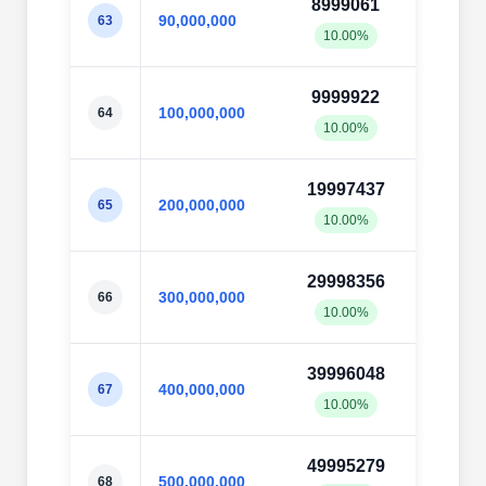
8999061
9002
90,000,000
63
10.00%
10.0
9999922
10002
100,000,000
64
10.00%
10.0
19997437
20003
200,000,000
65
10.00%
10.0
29998356
30000
300,000,000
66
10.00%
10.0
39996048
39997
400,000,000
67
10.00%
10.0
49995279
50000
500,000,000
68