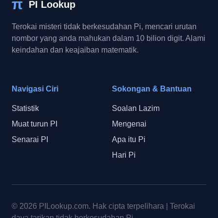
π
PI Lookup
Terokai misteri tidak berkesudahan Pi, mencari urutan
nombor yang anda mahukan dalam 10 bilion digit. Alami
keindahan dan keajaiban matematik.
Navigasi Ciri
Sokongan & Bantuan
Statistik
Soalan Lazim
Muat turun PI
Mengenai
Senarai PI
Apa itu Pi
Hari Pi
© 2026
PILookup.com
.
Hak cipta terpelihara
|
Terokai
daya tarikan tidak berkesudahan Pi