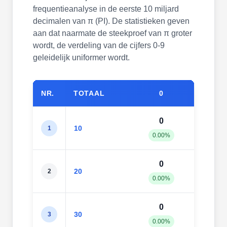
frequentieanalyse in de eerste 10 miljard
decimalen van π (PI). De statistieken geven
aan dat naarmate de steekproef van π groter
wordt, de verdeling van de cijfers 0-9
geleidelijk uniformer wordt.
NR.
TOTAAL
0
1
0
2
10
1
0.00%
20.0
0
2
20
2
0.00%
10.0
0
2
30
3
0.00%
6.67