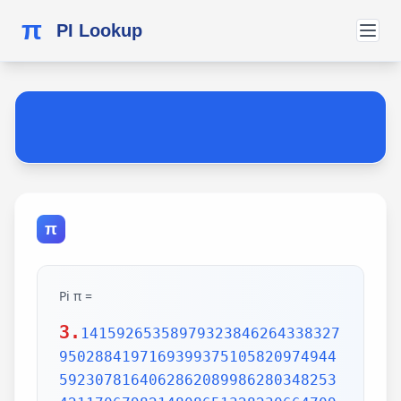
π
PI Lookup
π
Pi π =
3.
1415926535897932384626433832795028841971693993751058209749445923078164062862089986280348253421170679821480865132823066470938446095505822317253594081284811174502841027019385211055596446229489549303819644288109756659334461284756482337867831652712019091456485669234603486104543266482133936072602491412737245870066063155881748815209209628292540917153643678925903600113305305488204665213841469519415116094330572703657595919530921861173819326117931051185480744623799627495673518857527248912279381830119491298336733624406566430860213949463952247371907021798609437027705392171762931767523846748184676694051320005681271452635608277857713427577896091736371787214684409012249534301465495853710507922796892589235420199561121290219608640344181598136297747713099605187072113499999983729780499510597317328160963185950244594553469083026425223082533446850352619311881710100031378387528865875332083814206171776691473035982534904287554687311595628638823537875937519577818577805321712268066130019278766111959092164201989380952572010654858632788659361533818279682303019520353018529689957736225994138912497217752834791315155748572424541506959508295331168617278558890750983817546374649393192550604009277016711390098488240128583616035637076601047101819429555961989467678374494482553797747268471040475346462080466842590694912933136770289891521047521620569660240580381501935112533824300355876402474964732639141992726042699227967823547816360093417216412199245863150302861829745557067498385054945885869269956909272107975093029553211653449872027559602364806654991198818347977535663698074265425278625518184175746728909777727938000816470600161452491921732172147723501414419735685481613611573525521334757418494684385233239073941433345477624168625189835694855620992192221842725502542568876717904946016534668049886272327917860857843838279679766814541009538837863609506800642251252051173929848960841284886269456042419652850222106611863067442786220391949450471237137869609563643719172874677646575739624138908658326459958133904780275900994657640789512694683983525957098258226205224894077267194782684826014769909026401363944374553050682034962524517493996514314298091906592509372216964615157098583874105978859597729754989301617539284681382686838689427741559918559252459539594310499725246808459872736446958486538367362226260991246080512438843904512441365497627807977156914359977001296160894416948685558484063534220722258284886481584560285060168427394522674676788952521385225499546667278239864565961163548862305774564980355936345681743241125150760694794510965960940252288797108931456691368672287489405601015033086179286809208747609178249385890097149096759852613655497818931297848216829989487226588048575640142704775551323796414515237462343645428584447952658678210511413547357395231134271661021359695362314429524849371871101457654035902799344037420073105785390621983874478084784896833214457138687519435064302184531910484810053706146806749192781911979399520614196634287544406437451237181921799983910159195618146751426912397489409071864942319615679452080951465502252316038819301420937621378559566389377870830390697920773467221825625996615014215030680384477345492026054146659252014974428507325186660021324340881907104863317346496514539057962685610055081066587969981635747363840525714591028970641401109712062804390397595156771577004203378699360072305587631763594218731251471205329281918261861258673215791984148488291644706095752706957220917567116722910981690915280173506712748583222871835209353965725121083579151369882091444210067510334671103141267111369908658516398315019701651511685171437657618351556508849099898599823873455283316355076479185358932261854896321329330898570642046752590709154814165498594616371802709819943099244889575712828905923233260972997120844335732654893823911932597463667305836041428138830320382490375898524374417029132765618093773444030707469211201913020330380197621101100449293215160842444859637669838952286847831235526582131449576857262433441893039686426243410773226978028073189154411010446823252716201052652272111660396665573092547110557853763466820653109896526918620564769312570586356620185581007293606598764861179104533488503461136576867532494416680396265797877185560845529654126654085306143444318586769751456614068007002378776591344017127494704205622305389945613140711270004078547332699390814546646458807972708266830634328587856983052358089330657574067954571637752542021149557615814002501262285941302164715509792592309907965473761255176567513575178296664547791745011299614890304639947132962107340437518957359614589019389713111790429782856475032031986915140287080859904801094121472213179476477726224142548545403321571853061422881375850430633217518297986622371721591607716692547487389866549494501146540628433663937900397692656721463853067360965712091807638327166416274888800786925602902284721040317211860820419000422966171196377921337575114959501566049631862947265473642523081770367515906735023507283540567040386743513622224771589150495309844489333096340878076932599397805419341447377441842631298608099888687413260472156951623965864573021631598193195167353812974167729478672422924654366800980676928238280689964004824354037014163149658979409243237896907069779422362508221688957383798623001593776471651228935786015881617557829735233446042815126272037343146531977774160319906655418763979293344195215413418994854447345673831624993419131814809277771038638773431772075456545322077709212019051660962804909263601975988281613323166636528619326686336062735676303544776280350450777235547105859548702790814356240145171806246436267945612753181340783303362542327839449753824372058353114771199260638133467768796959703098339130771098704085913374641442822772634659470474587847787201927715280731767907707157213444730605700733492436931138350493163128404251219256517980694113528013147013047816437885185290928545201165839341965621349143415956258658655705526904965209858033850722426482939728584783163057777560688876446248246857926039535277348030480290058760758251047470916439613626760449256274204208320856611906254543372131535958450687724602901618766795240616342522577195429162991930645537799140373404328752628889639958794757291746426357455254079091451357111369410911939325191076020825202618798531887705842972591677813149699009019211697173727847684726860849003377024242916513005005168323364350389517029893922334517220138128069650117844087451960121228599371623130171144484640903890644954440061986907548516026327505298349187407866808818338510228334508504860825039302133219715518430635455007668282949304137765527939751754613953984683393638304746119966538581538420568533862186725233402830871123282789212507712629463229563989898935821167456270102183564622013496715188190973038119800497340723961036854066431939509790190699639552453005450580685501956730229219139339185680344903982059551002263535361920419947455385938102343955449597783779023742161727111723643435439478221818528624085140066604433258885698670543154706965747458550332323342107301545940516553790686627333799585115625784322988273723198987571415957811196358330059408730681216028764962867446047746491599505497374256269010490377819868359381465741268049256487985561453723478673303904688383436346553794986419270563872931748723320837601123029911367938627089438799362016295154133714248928307220126901475466847653576164773794675200490757155527819653621323926406160136358155907422020203187277605277219005561484255518792530343513984425322341576233610642506390497500865627109535919465897514131034822769306247435363256916078154781811528436679570611086153315044521274739245449454236828860613408414863776700961207151249140430272538607648236341433462351897576645216413767969031495019108575984423919862916421939949072362346468441173940326591840443780513338945257423995082965912285085558215725031071257012668302402929525220118726767562204154205161841634847565169998116141010029960783869092916030288400269104140792886215078424516709087000699282120660418371806535567252532567532861291042487761825829765157959847035622262934860034158722980534989650226291748788202734209222245339856264766914905562842503912757710284027998066365825488926488025456610172967026640765590429099456815065265305371829412703369313785178609040708667114965583434347693385781711386455873678123014587687126603489139095620099393610310291616152881384379099042317473363948045759314931405297634757481193567091101377517210080315590248530906692037671922033229094334676851422144773793937517034436619910403375111735471918550464490263655128162288244625759163330391072253837421821408835086573917715096828874782656995995744906617583441375223970968340800535598491754173818839994469748676265516582765848358845314277568790029095170283529716344562129640435231176006651012412006597558512761785838292041974844236080071930457618932349229279650198751872127267507981255470958904556357921221033346697499235630254947802490114195212382815309114079073860251522742995818072471625916685451333123948049470791191532673430282441860414263639548000448002670496248201792896476697583183271314251702969234889627668440323260927524960357996469256504936818360900323809293459588970695365349406034021665443755890045632882250545255640564482465151875471196218443965825337543885690941130315095261793780029741207665147939425902989695946995565761218656196733786236256125216320862869222103274889218654364802296780705765615144632046927906821207388377814233562823608963208068222468012248261177185896381409183903673672220888321513755600372798394004152970028783076670944474560134556417254370906979396122571429894671543578468788614445812314593571984922528471605049221242470141214780573455105008019086996033027634787081081754501193071412233908663938339529425786905076431006383519834389341596131854347546495569781038293097164651438407007073604112373599843452251610507027056235266012764848308407611830130527932054274628654036036745328651057065874882256981579367897669742205750596834408697350201410206723585020072452256326513410559240190274216248439140359989535394590944070469120914093870012645600162374288021092764579310657922955249887275846101264836999892256959688159205600101655256375678