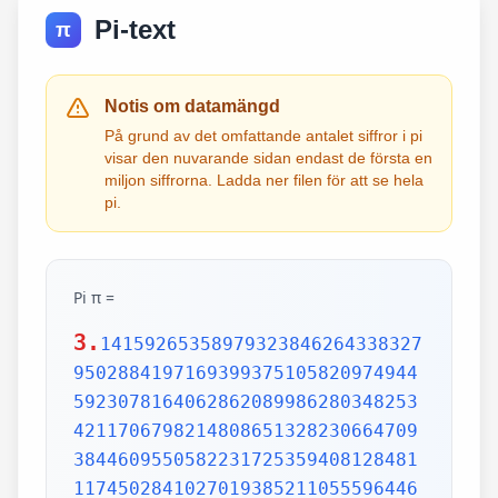
Pi-text
π
Notis om datamängd
På grund av det omfattande antalet siffror i pi
visar den nuvarande sidan endast de första en
miljon siffrorna. Ladda ner filen för att se hela
pi.
Pi π =
3.
1415926535897932384626433832795028841971693993751058209749445923078164062862089986280348253421170679821480865132823066470938446095505822317253594081284811174502841027019385211055596446229489549303819644288109756659334461284756482337867831652712019091456485669234603486104543266482133936072602491412737245870066063155881748815209209628292540917153643678925903600113305305488204665213841469519415116094330572703657595919530921861173819326117931051185480744623799627495673518857527248912279381830119491298336733624406566430860213949463952247371907021798609437027705392171762931767523846748184676694051320005681271452635608277857713427577896091736371787214684409012249534301465495853710507922796892589235420199561121290219608640344181598136297747713099605187072113499999983729780499510597317328160963185950244594553469083026425223082533446850352619311881710100031378387528865875332083814206171776691473035982534904287554687311595628638823537875937519577818577805321712268066130019278766111959092164201989380952572010654858632788659361533818279682303019520353018529689957736225994138912497217752834791315155748572424541506959508295331168617278558890750983817546374649393192550604009277016711390098488240128583616035637076601047101819429555961989467678374494482553797747268471040475346462080466842590694912933136770289891521047521620569660240580381501935112533824300355876402474964732639141992726042699227967823547816360093417216412199245863150302861829745557067498385054945885869269956909272107975093029553211653449872027559602364806654991198818347977535663698074265425278625518184175746728909777727938000816470600161452491921732172147723501414419735685481613611573525521334757418494684385233239073941433345477624168625189835694855620992192221842725502542568876717904946016534668049886272327917860857843838279679766814541009538837863609506800642251252051173929848960841284886269456042419652850222106611863067442786220391949450471237137869609563643719172874677646575739624138908658326459958133904780275900994657640789512694683983525957098258226205224894077267194782684826014769909026401363944374553050682034962524517493996514314298091906592509372216964615157098583874105978859597729754989301617539284681382686838689427741559918559252459539594310499725246808459872736446958486538367362226260991246080512438843904512441365497627807977156914359977001296160894416948685558484063534220722258284886481584560285060168427394522674676788952521385225499546667278239864565961163548862305774564980355936345681743241125150760694794510965960940252288797108931456691368672287489405601015033086179286809208747609178249385890097149096759852613655497818931297848216829989487226588048575640142704775551323796414515237462343645428584447952658678210511413547357395231134271661021359695362314429524849371871101457654035902799344037420073105785390621983874478084784896833214457138687519435064302184531910484810053706146806749192781911979399520614196634287544406437451237181921799983910159195618146751426912397489409071864942319615679452080951465502252316038819301420937621378559566389377870830390697920773467221825625996615014215030680384477345492026054146659252014974428507325186660021324340881907104863317346496514539057962685610055081066587969981635747363840525714591028970641401109712062804390397595156771577004203378699360072305587631763594218731251471205329281918261861258673215791984148488291644706095752706957220917567116722910981690915280173506712748583222871835209353965725121083579151369882091444210067510334671103141267111369908658516398315019701651511685171437657618351556508849099898599823873455283316355076479185358932261854896321329330898570642046752590709154814165498594616371802709819943099244889575712828905923233260972997120844335732654893823911932597463667305836041428138830320382490375898524374417029132765618093773444030707469211201913020330380197621101100449293215160842444859637669838952286847831235526582131449576857262433441893039686426243410773226978028073189154411010446823252716201052652272111660396665573092547110557853763466820653109896526918620564769312570586356620185581007293606598764861179104533488503461136576867532494416680396265797877185560845529654126654085306143444318586769751456614068007002378776591344017127494704205622305389945613140711270004078547332699390814546646458807972708266830634328587856983052358089330657574067954571637752542021149557615814002501262285941302164715509792592309907965473761255176567513575178296664547791745011299614890304639947132962107340437518957359614589019389713111790429782856475032031986915140287080859904801094121472213179476477726224142548545403321571853061422881375850430633217518297986622371721591607716692547487389866549494501146540628433663937900397692656721463853067360965712091807638327166416274888800786925602902284721040317211860820419000422966171196377921337575114959501566049631862947265473642523081770367515906735023507283540567040386743513622224771589150495309844489333096340878076932599397805419341447377441842631298608099888687413260472156951623965864573021631598193195167353812974167729478672422924654366800980676928238280689964004824354037014163149658979409243237896907069779422362508221688957383798623001593776471651228935786015881617557829735233446042815126272037343146531977774160319906655418763979293344195215413418994854447345673831624993419131814809277771038638773431772075456545322077709212019051660962804909263601975988281613323166636528619326686336062735676303544776280350450777235547105859548702790814356240145171806246436267945612753181340783303362542327839449753824372058353114771199260638133467768796959703098339130771098704085913374641442822772634659470474587847787201927715280731767907707157213444730605700733492436931138350493163128404251219256517980694113528013147013047816437885185290928545201165839341965621349143415956258658655705526904965209858033850722426482939728584783163057777560688876446248246857926039535277348030480290058760758251047470916439613626760449256274204208320856611906254543372131535958450687724602901618766795240616342522577195429162991930645537799140373404328752628889639958794757291746426357455254079091451357111369410911939325191076020825202618798531887705842972591677813149699009019211697173727847684726860849003377024242916513005005168323364350389517029893922334517220138128069650117844087451960121228599371623130171144484640903890644954440061986907548516026327505298349187407866808818338510228334508504860825039302133219715518430635455007668282949304137765527939751754613953984683393638304746119966538581538420568533862186725233402830871123282789212507712629463229563989898935821167456270102183564622013496715188190973038119800497340723961036854066431939509790190699639552453005450580685501956730229219139339185680344903982059551002263535361920419947455385938102343955449597783779023742161727111723643435439478221818528624085140066604433258885698670543154706965747458550332323342107301545940516553790686627333799585115625784322988273723198987571415957811196358330059408730681216028764962867446047746491599505497374256269010490377819868359381465741268049256487985561453723478673303904688383436346553794986419270563872931748723320837601123029911367938627089438799362016295154133714248928307220126901475466847653576164773794675200490757155527819653621323926406160136358155907422020203187277605277219005561484255518792530343513984425322341576233610642506390497500865627109535919465897514131034822769306247435363256916078154781811528436679570611086153315044521274739245449454236828860613408414863776700961207151249140430272538607648236341433462351897576645216413767969031495019108575984423919862916421939949072362346468441173940326591840443780513338945257423995082965912285085558215725031071257012668302402929525220118726767562204154205161841634847565169998116141010029960783869092916030288400269104140792886215078424516709087000699282120660418371806535567252532567532861291042487761825829765157959847035622262934860034158722980534989650226291748788202734209222245339856264766914905562842503912757710284027998066365825488926488025456610172967026640765590429099456815065265305371829412703369313785178609040708667114965583434347693385781711386455873678123014587687126603489139095620099393610310291616152881384379099042317473363948045759314931405297634757481193567091101377517210080315590248530906692037671922033229094334676851422144773793937517034436619910403375111735471918550464490263655128162288244625759163330391072253837421821408835086573917715096828874782656995995744906617583441375223970968340800535598491754173818839994469748676265516582765848358845314277568790029095170283529716344562129640435231176006651012412006597558512761785838292041974844236080071930457618932349229279650198751872127267507981255470958904556357921221033346697499235630254947802490114195212382815309114079073860251522742995818072471625916685451333123948049470791191532673430282441860414263639548000448002670496248201792896476697583183271314251702969234889627668440323260927524960357996469256504936818360900323809293459588970695365349406034021665443755890045632882250545255640564482465151875471196218443965825337543885690941130315095261793780029741207665147939425902989695946995565761218656196733786236256125216320862869222103274889218654364802296780705765615144632046927906821207388377814233562823608963208068222468012248261177185896381409183903673672220888321513755600372798394004152970028783076670944474560134556417254370906979396122571429894671543578468788614445812314593571984922528471605049221242470141214780573455105008019086996033027634787081081754501193071412233908663938339529425786905076431006383519834389341596131854347546495569781038293097164651438407007073604112373599843452251610507027056235266012764848308407611830130527932054274628654036036745328651057065874882256981579367897669742205750596834408697350201410206723585020072452256326513410559240190274216248439140359989535394590944070469120914093870012645600162374288021092764579310657922955249887275846101264836999892256959688159205600101655256375678