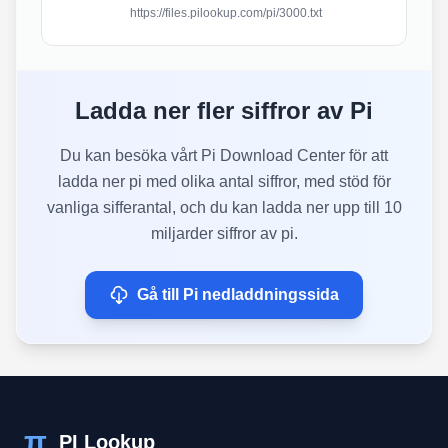
https://files.pilookup.com/pi/3000.txt
Ladda ner fler siffror av Pi
Du kan besöka vårt Pi Download Center för att
ladda ner pi med olika antal siffror, med stöd för
vanliga sifferantal, och du kan ladda ner upp till 10
miljarder siffror av pi.
Gå till Pi nedladdningssida
π
PI Lookup