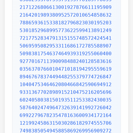
2171226806613001927876611195909
2164201989380952572010654858632
7886593615338182796823030195203
5301852968995773622599413891249
7217752834791315155748572424541
5069595082953311686172785588907
5098381754637464939319255060400
9277016711390098488240128583616
0356370766010471018194295559619
8946767837449448255379774726847
1040475346462080466842590694912
9331367702898915210475216205696
6024058038150193511253382430035
5876402474964732639141992726042
6992279678235478163600934172164
1219924586315030286182974555706
7498385054945885869269956909272