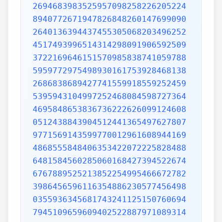
2694683983525957098258226205224
8940772671947826848260147699090
2640136394437455305068203496252
4517493996514314298091906592509
3722169646151570985838741059788
5959772975498930161753928468138
2686838689427741559918559252459
5395943104997252468084598727364
4695848653836736222626099124608
0512438843904512441365497627807
9771569143599770012961608944169
4868555848406353422072225828488
6481584560285060168427394522674
6767889525213852254995466672782
3986456596116354886230577456498
0355936345681743241125150760694
7945109659609402522887971089314