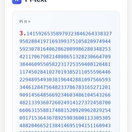
Pi π =
3.
14159265358979323846264338327
9502884197169399375105820974944
5923078164062862089986280348253
4211706798214808651328230664709
3844609550582231725359408128481
1174502841027019385211055596446
2294895493038196442881097566593
3446128475648233786783165271201
9091456485669234603486104543266
4821339360726024914127372458700
6606315588174881520920962829254
0917153643678925903600113305305
4882046652138414695194151160943