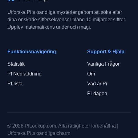
Utforska Pi:s oändliga mysterier genom att söka efter
dina önskade siffersekvenser bland 10 miljarder siffror.
Upplev matematikens under och magi.
Funktionsnavigering
Support & Hjälp
Statistik
Vanliga Frågor
PI Nedladdning
Om
PI-lista
Vad är Pi
Pi-dagen
© 2026
PILookup.com
.
Alla rättigheter förbehållna
|
Utforska Pi:s oändliga charm