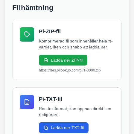
Filhämtning
Pi-ZIP-fil
Komprimerad fil som innehåller hela π-
värdet, liten och snabb att ladda ner
Ladda ner ZIP-fil
https://files.pilookup.com/pi/1-3000.zip
Pi-TXT-fil
Ren textformat, kan öppnas direkt i en
redigerare
Ladda ner TXT-fil