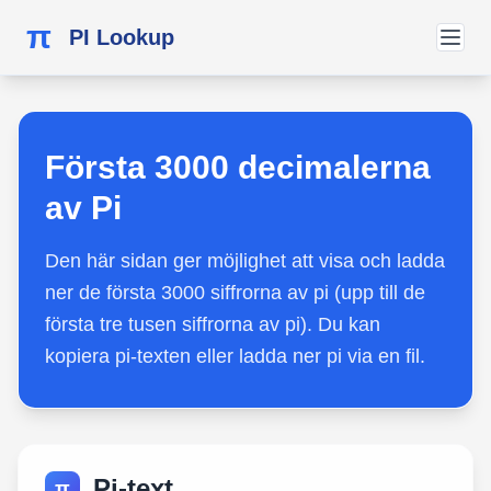
π
PI Lookup
Första 3000 decimalerna
av Pi
Den här sidan ger möjlighet att visa och ladda
ner de första 3000 siffrorna av pi (upp till de
första tre tusen siffrorna av pi). Du kan
kopiera pi-texten eller ladda ner pi via en fil.
Pi-text
π