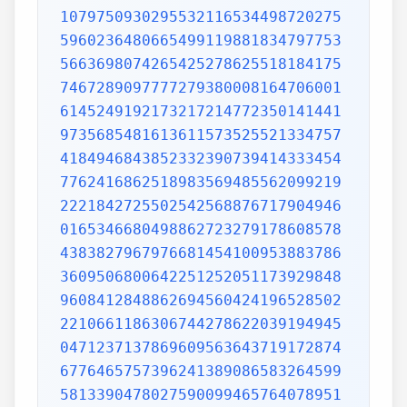
1079750930295532116534498720275
5960236480665499119881834797753
5663698074265425278625518184175
7467289097777279380008164706001
6145249192173217214772350141441
9735685481613611573525521334757
4184946843852332390739414333454
7762416862518983569485562099219
2221842725502542568876717904946
0165346680498862723279178608578
4383827967976681454100953883786
3609506800642251252051173929848
9608412848862694560424196528502
2210661186306744278622039194945
0471237137869609563643719172874
6776465757396241389086583264599
5813390478027590099465764078951