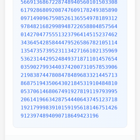
5669136867228748940560101503308
6179286809208747609178249385890
0971490967598526136554978189312
9784821682998948722658804857564
0142704775551323796414515237462
3436454285844479526586782105114
1354735739523113427166102135969
5362314429524849371871101457654
0359027993440374200731057853906
2198387447808478489683321445713
8687519435064302184531910484810
0537061468067491927819119793995
2061419663428754440643745123718
1921799983910159195618146751426
9123974894090718649423196