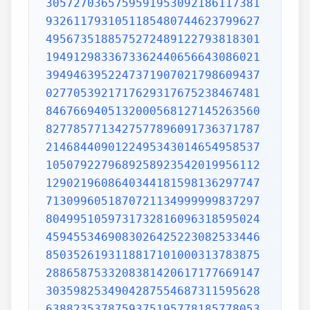
3057270365759591953092186117381
9326117931051185480744623799627
4956735188575272489122793818301
1949129833673362440656643086021
3949463952247371907021798609437
0277053921717629317675238467481
8467669405132000568127145263560
8277857713427577896091736371787
2146844090122495343014654958537
1050792279689258923542019956112
1290219608640344181598136297747
7130996051870721134999999837297
8049951059731732816096318595024
4594553469083026425223082533446
8503526193118817101000313783875
2886587533208381420617177669147
3035982534904287554687311595628
6388235378759375195778185778053