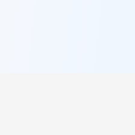
π
PI Lookup
Explore os mistérios infinitos de Pi, procurando suas
sequências de números desejadas entre 10 bilhões de