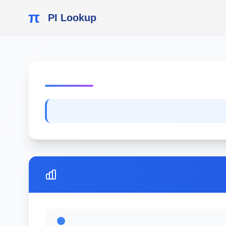
π
PI Lookup