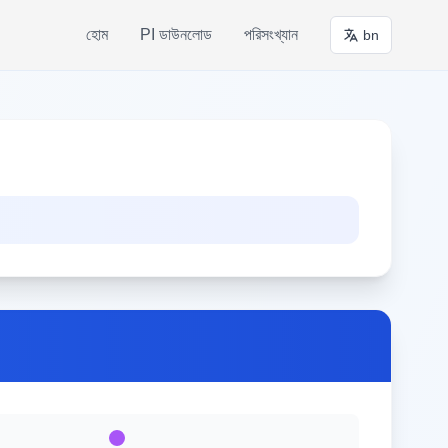
হোম
PI ডাউনলোড
পরিসংখ্যান
bn