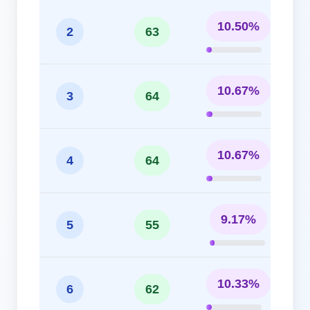
10.50%
2
63
10.67%
3
64
10.67%
4
64
9.17%
5
55
10.33%
6
62