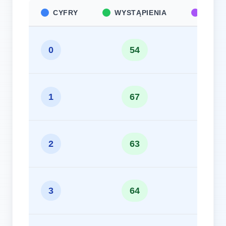
CYFRY
WYSTĄPIENIA
CZĘS
9
0
54
11
1
67
10
2
63
10
3
64