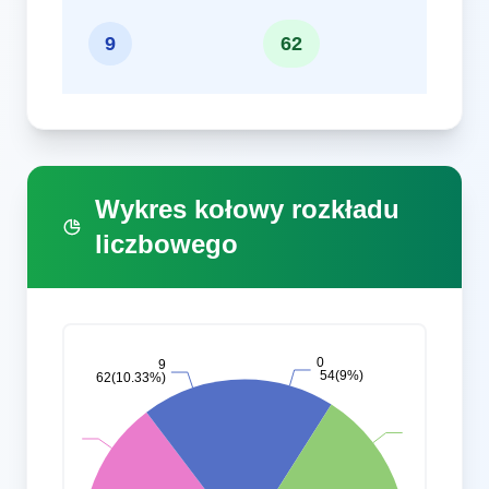
10
9
62
Wykres kołowy rozkładu
liczbowego