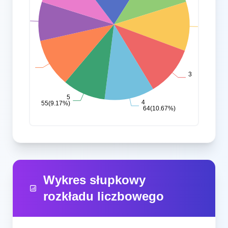
Wykres słupkowy
rozkładu liczbowego