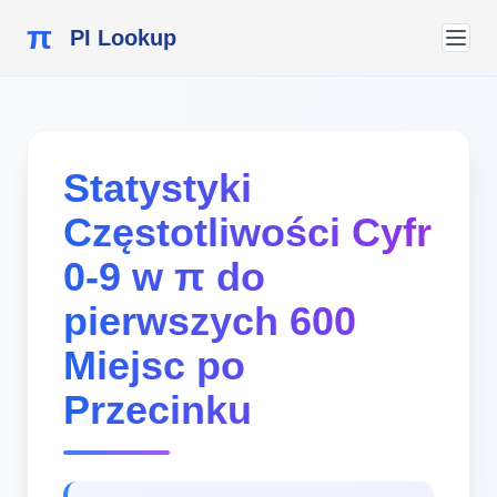
π
PI Lookup
Statystyki
Częstotliwości Cyfr
0-9 w π do
pierwszych 600
Miejsc po
Przecinku