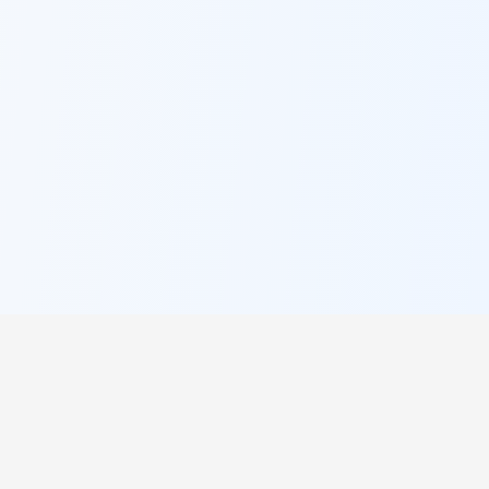
π
PI Lookup