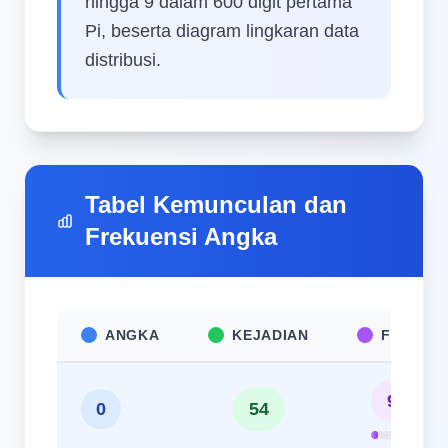
hingga 9 dalam 600 digit pertama
Pi, beserta diagram lingkaran data
distribusi.
Tabel Kemunculan dan
Frekuensi Angka
ANGKA
KEJADIAN
FREKUE
9.00%
0
54