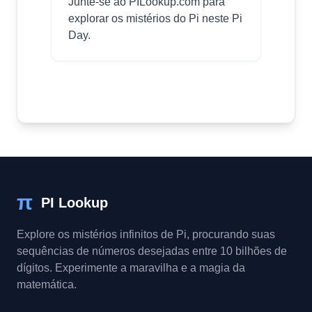
Junte-se ao PILookup.com para
explorar os mistérios do Pi neste Pi
Day.
π
PI Lookup
Explore os mistérios infinitos de Pi, procurando suas
sequências de números desejadas entre 10 bilhões de
dígitos. Experimente a maravilha e a magia da
matemática.