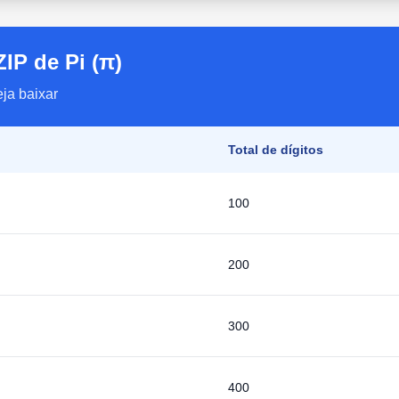
IP de Pi (π)
eja baixar
Total de dígitos
100
200
300
400