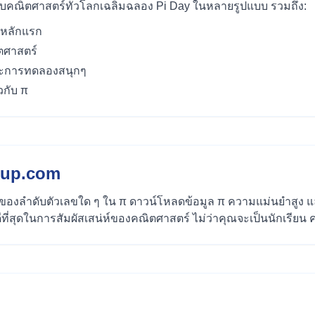
่นชอบคณิตศาสตร์ทั่วโลกเฉลิมฉลอง Pi Day ในหลายรูปแบบ รวมถึง:
ยหลักแรก
ตศาสตร์
ละการทดลองสนุกๆ
วกับ π
kup.com
งลำดับตัวเลขใด ๆ ใน π ดาวน์โหลดข้อมูล π ความแม่นยำสูง และ
ีที่สุดในการสัมผัสเสน่ห์ของคณิตศาสตร์ ไม่ว่าคุณจะเป็นนักเรียน 