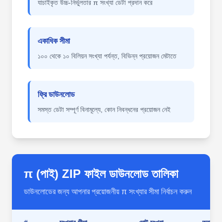
যাচাইকৃত উচ্চ-নির্ভুলতার π সংখ্যা ডেটা প্রদান করে
একাধিক সীমা
১০০ থেকে ১০ বিলিয়ন সংখ্যা পর্যন্ত, বিভিন্ন প্রয়োজন মেটাতে
ফ্রি ডাউনলোড
সমস্ত ডেটা সম্পূর্ণ বিনামূল্যে, কোন নিবন্ধনের প্রয়োজন নেই
π (পাই) ZIP ফাইল ডাউনলোড তালিকা
ডাউনলোডের জন্য আপনার প্রয়োজনীয় π সংখ্যার সীমা নির্বাচন করুন