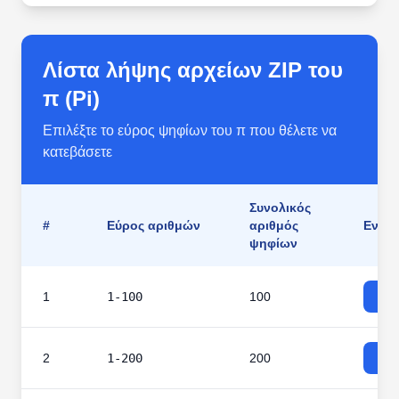
Λίστα λήψης αρχείων ZIP του
π (Pi)
Επιλέξτε το εύρος ψηφίων του π που θέλετε να
κατεβάσετε
Συνολικός
#
Εύρος αριθμών
αριθμός
Ενέργ
ψηφίων
1
1-100
100
2
1-200
200