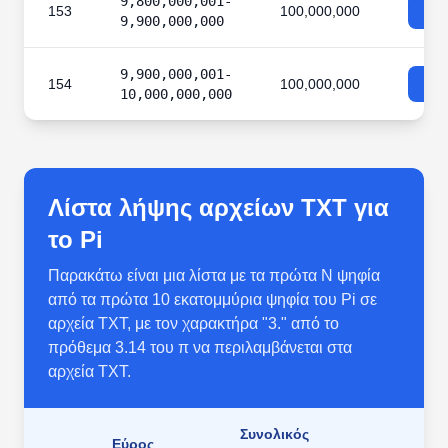
9,800,000,001-
153
100,000,000
9,900,000,000
9,900,000,001-
154
100,000,000
10,000,000,000
Λίστα λήψης αρχείων TXT για
το Pi
Παρακάτω είναι μια λίστα με τα πρώτα N ψηφία
από τα πρώτα 10 εκατομμύρια ψηφία του Pi σε
αρχεία TXT, με τον χαρακτήρα "3." από το
πρόθεμα 3.14 του π να περιλαμβάνεται στα
αρχεία TXT.
Συνολικός
Εύρος