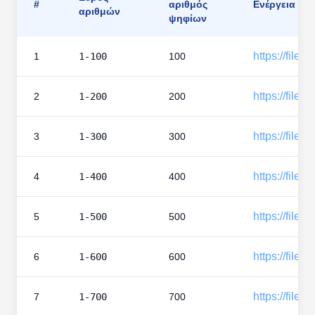
#
αριθμός
Ενέργεια
αριθμών
ψηφίων
https://files
1
1-100
100
https://files
2
1-200
200
https://files
3
1-300
300
https://files
4
1-400
400
https://files
5
1-500
500
https://files
6
1-600
600
https://files
7
1-700
700