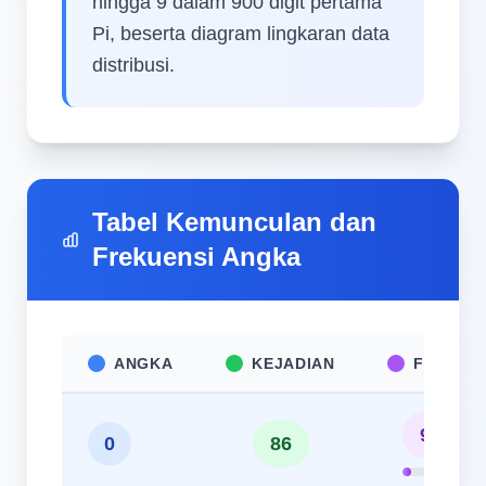
hingga 9 dalam 900 digit pertama
Pi, beserta diagram lingkaran data
distribusi.
Tabel Kemunculan dan
Frekuensi Angka
ANGKA
KEJADIAN
FREKUE
9.56%
0
86