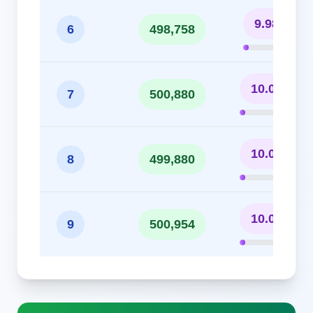
9.98%
6
498,758
10.02%
7
500,880
10.00%
8
499,880
10.02%
9
500,954