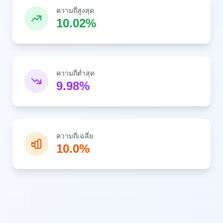
ความถี่สูงสุด
10.02%
ความถี่ต่ำสุด
9.98%
ความถี่เฉลี่ย
10.0%