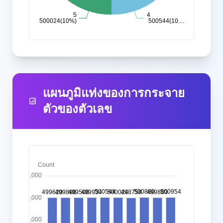
แผนภูมิแท่งของการกระจาย
ตัวของตัวเลข