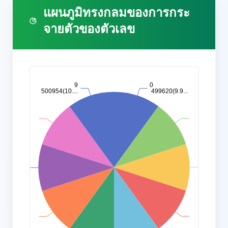
แผนภูมิทรงกลมของการกระ
จายตัวของตัวเลข