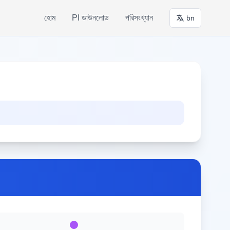
হোম
PI ডাউনলোড
পরিসংখ্যান
bn