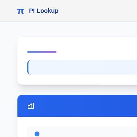
π
PI Lookup