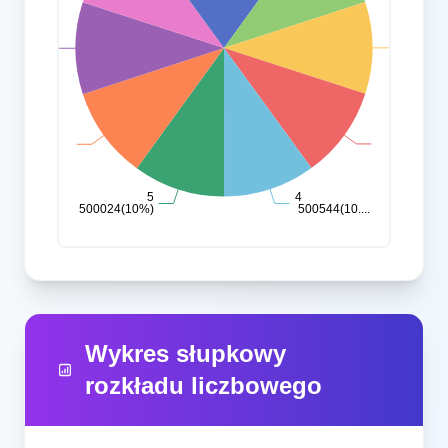
Wykres słupkowy
rozkładu liczbowego