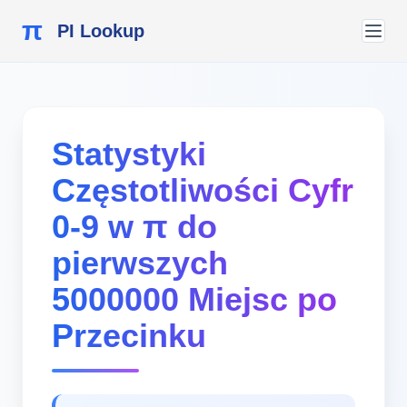
π
PI Lookup
Statystyki
Częstotliwości Cyfr
0-9 w π do
pierwszych
5000000 Miejsc po
Przecinku