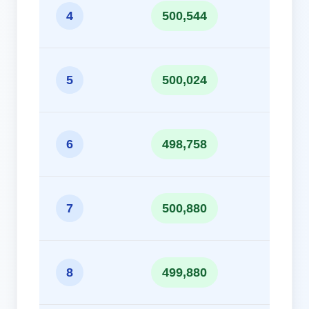
10
4
500,544
10
5
500,024
9
6
498,758
10
7
500,880
10
8
499,880