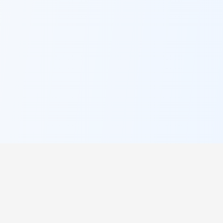
π
PI Lookup