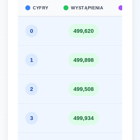
CYFRY
WYSTĄPIENIA
CZĘS
9
0
499,620
10
1
499,898
9
2
499,508
10
3
499,934