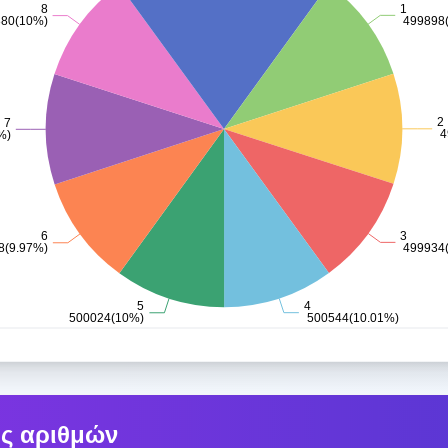
ς αριθμών