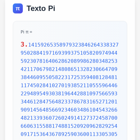
Texto Pi
π
Pi π =
3.
1415926535897932384626433832795028841971693993751058209749445923078164062862089986280348253421170679821480865132823066470938446095505822317253594081284811174502841027019385211055596446229489549303819644288109756659334461284756482337867831652712019091456485669234603486104543266482133936072602491412737245870066063155881748815209209628292540917153643678925903600113305305488204665213841469519415116094330572703657595919530921861173819326117931051185480744623799627495673518857527248912279381830119491298336733624406566430860213949463952247371907021798609437027705392171762931767523846748184676694051320005681271452635608277857713427577896091736371787214684409012249534301465495853710507922796892589235420199561121290219608640344181598136297747713099605187072113499999983729780499510597317328160963185950244594553469083026425223082533446850352619311881710100031378387528865875332083814206171776691473035982534904287554687311595628638823537875937519577818577805321712268066130019278766111959092164201989380952572010654858632788659361533818279682303019520353018529689957736225994138912497217752834791315155748572424541506959508295331168617278558890750983817546374649393192550604009277016711390098488240128583616035637076601047101819429555961989467678374494482553797747268471040475346462080466842590694912933136770289891521047521620569660240580381501935112533824300355876402474964732639141992726042699227967823547816360093417216412199245863150302861829745557067498385054945885869269956909272107975093029553211653449872027559602364806654991198818347977535663698074265425278625518184175746728909777727938000816470600161452491921732172147723501414419735685481613611573525521334757418494684385233239073941433345477624168625189835694855620992192221842725502542568876717904946016534668049886272327917860857843838279679766814541009538837863609506800642251252051173929848960841284886269456042419652850222106611863067442786220391949450471237137869609563643719172874677646575739624138908658326459958133904780275900994657640789512694683983525957098258226205224894077267194782684826014769909026401363944374553050682034962524517493996514314298091906592509372216964615157098583874105978859597729754989301617539284681382686838689427741559918559252459539594310499725246808459872736446958486538367362226260991246080512438843904512441365497627807977156914359977001296160894416948685558484063534220722258284886481584560285060168427394522674676788952521385225499546667278239864565961163548862305774564980355936345681743241125150760694794510965960940252288797108931456691368672287489405601015033086179286809208747609178249385890097149096759852613655497818931297848216829989487226588048575640142704775551323796414515237462343645428584447952658678210511413547357395231134271661021359695362314429524849371871101457654035902799344037420073105785390621983874478084784896833214457138687519435064302184531910484810053706146806749192781911979399520614196634287544406437451237181921799983910159195618146751426912397489409071864942319615679452080951465502252316038819301420937621378559566389377870830390697920773467221825625996615014215030680384477345492026054146659252014974428507325186660021324340881907104863317346496514539057962685610055081066587969981635747363840525714591028970641401109712062804390397595156771577004203378699360072305587631763594218731251471205329281918261861258673215791984148488291644706095752706957220917567116722910981690915280173506712748583222871835209353965725121083579151369882091444210067510334671103141267111369908658516398315019701651511685171437657618351556508849099898599823873455283316355076479185358932261854896321329330898570642046752590709154814165498594616371802709819943099244889575712828905923233260972997120844335732654893823911932597463667305836041428138830320382490375898524374417029132765618093773444030707469211201913020330380197621101100449293215160842444859637669838952286847831235526582131449576857262433441893039686426243410773226978028073189154411010446823252716201052652272111660396665573092547110557853763466820653109896526918620564769312570586356620185581007293606598764861179104533488503461136576867532494416680396265797877185560845529654126654085306143444318586769751456614068007002378776591344017127494704205622305389945613140711270004078547332699390814546646458807972708266830634328587856983052358089330657574067954571637752542021149557615814002501262285941302164715509792592309907965473761255176567513575178296664547791745011299614890304639947132962107340437518957359614589019389713111790429782856475032031986915140287080859904801094121472213179476477726224142548545403321571853061422881375850430633217518297986622371721591607716692547487389866549494501146540628433663937900397692656721463853067360965712091807638327166416274888800786925602902284721040317211860820419000422966171196377921337575114959501566049631862947265473642523081770367515906735023507283540567040386743513622224771589150495309844489333096340878076932599397805419341447377441842631298608099888687413260472156951623965864573021631598193195167353812974167729478672422924654366800980676928238280689964004824354037014163149658979409243237896907069779422362508221688957383798623001593776471651228935786015881617557829735233446042815126272037343146531977774160319906655418763979293344195215413418994854447345673831624993419131814809277771038638773431772075456545322077709212019051660962804909263601975988281613323166636528619326686336062735676303544776280350450777235547105859548702790814356240145171806246436267945612753181340783303362542327839449753824372058353114771199260638133467768796959703098339130771098704085913374641442822772634659470474587847787201927715280731767907707157213444730605700733492436931138350493163128404251219256517980694113528013147013047816437885185290928545201165839341965621349143415956258658655705526904965209858033850722426482939728584783163057777560688876446248246857926039535277348030480290058760758251047470916439613626760449256274204208320856611906254543372131535958450687724602901618766795240616342522577195429162991930645537799140373404328752628889639958794757291746426357455254079091451357111369410911939325191076020825202618798531887705842972591677813149699009019211697173727847684726860849003377024242916513005005168323364350389517029893922334517220138128069650117844087451960121228599371623130171144484640903890644954440061986907548516026327505298349187407866808818338510228334508504860825039302133219715518430635455007668282949304137765527939751754613953984683393638304746119966538581538420568533862186725233402830871123282789212507712629463229563989898935821167456270102183564622013496715188190973038119800497340723961036854066431939509790190699639552453005450580685501956730229219139339185680344903982059551002263535361920419947455385938102343955449597783779023742161727111723643435439478221818528624085140066604433258885698670543154706965747458550332323342107301545940516553790686627333799585115625784322988273723198987571415957811196358330059408730681216028764962867446047746491599505497374256269010490377819868359381465741268049256487985561453723478673303904688383436346553794986419270563872931748723320837601123029911367938627089438799362016295154133714248928307220126901475466847653576164773794675200490757155527819653621323926406160136358155907422020203187277605277219005561484255518792530343513984425322341576233610642506390497500865627109535919465897514131034822769306247435363256916078154781811528436679570611086153315044521274739245449454236828860613408414863776700961207151249140430272538607648236341433462351897576645216413767969031495019108575984423919862916421939949072362346468441173940326591840443780513338945257423995082965912285085558215725031071257012668302402929525220118726767562204154205161841634847565169998116141010029960783869092916030288400269104140792886215078424516709087000699282120660418371806535567252532567532861291042487761825829765157959847035622262934860034158722980534989650226291748788202734209222245339856264766914905562842503912757710284027998066365825488926488025456610172967026640765590429099456815065265305371829412703369313785178609040708667114965583434347693385781711386455873678123014587687126603489139095620099393610310291616152881384379099042317473363948045759314931405297634757481193567091101377517210080315590248530906692037671922033229094334676851422144773793937517034436619910403375111735471918550464490263655128162288244625759163330391072253837421821408835086573917715096828874782656995995744906617583441375223970968340800535598491754173818839994469748676265516582765848358845314277568790029095170283529716344562129640435231176006651012412006597558512761785838292041974844236080071930457618932349229279650198751872127267507981255470958904556357921221033346697499235630254947802490114195212382815309114079073860251522742995818072471625916685451333123948049470791191532673430282441860414263639548000448002670496248201792896476697583183271314251702969234889627668440323260927524960357996469256504936818360900323809293459588970695365349406034021665443755890045632882250545255640564482465151875471196218443965825337543885690941130315095261793780029741207665147939425902989695946995565761218656196733786236256125216320862869222103274889218654364802296780705765615144632046927906821207388377814233562823608963208068222468012248261177185896381409183903673672220888321513755600372798394004152970028783076670944474560134556417254370906979396122571429894671543578468788614445812314593571984922528471605049221242470141214780573455105008019086996033027634787081081754501193071412233908663938339529425786905076431006383519834389341596131854347546495569781038293097164651438407007073604112373599843452251610507027056235266012764848308407611830130527932054274628654036036745328651057065874882256981579367897669742205750596834408697350201410206723585020072452256326513410559240190274216248439140359989535394590944070469120914093870012645600162374288021092764579310657922955249887275846101264836999892256959688159205600101655256375678