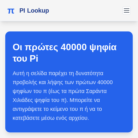
π
PI Lookup
Οι πρώτες 40000 ψηφία
του Pi
Αυτή η σελίδα παρέχει τη δυνατότητα
προβολής και λήψης των πρώτων 40000
ψηφίων του π (έως τα πρώτα Σαράντα
Χιλιάδες ψηφία του π). Μπορείτε να
αντιγράψετε το κείμενο του π ή να το
κατεβάσετε μέσω ενός αρχείου.