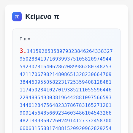
Κείμενο π
π
Π π =
3.
1415926535897932384626433832795028841971693993751058209749445923078164062862089986280348253421170679821480865132823066470938446095505822317253594081284811174502841027019385211055596446229489549303819644288109756659334461284756482337867831652712019091456485669234603486104543266482133936072602491412737245870066063155881748815209209628292540917153643678925903600113305305488204665213841469519415116094330572703657595919530921861173819326117931051185480744623799627495673518857527248912279381830119491298336733624406566430860213949463952247371907021798609437027705392171762931767523846748184676694051320005681271452635608277857713427577896091736371787214684409012249534301465495853710507922796892589235420199561121290219608640344181598136297747713099605187072113499999983729780499510597317328160963185950244594553469083026425223082533446850352619311881710100031378387528865875332083814206171776691473035982534904287554687311595628638823537875937519577818577805321712268066130019278766111959092164201989380952572010654858632788659361533818279682303019520353018529689957736225994138912497217752834791315155748572424541506959508295331168617278558890750983817546374649393192550604009277016711390098488240128583616035637076601047101819429555961989467678374494482553797747268471040475346462080466842590694912933136770289891521047521620569660240580381501935112533824300355876402474964732639141992726042699227967823547816360093417216412199245863150302861829745557067498385054945885869269956909272107975093029553211653449872027559602364806654991198818347977535663698074265425278625518184175746728909777727938000816470600161452491921732172147723501414419735685481613611573525521334757418494684385233239073941433345477624168625189835694855620992192221842725502542568876717904946016534668049886272327917860857843838279679766814541009538837863609506800642251252051173929848960841284886269456042419652850222106611863067442786220391949450471237137869609563643719172874677646575739624138908658326459958133904780275900994657640789512694683983525957098258226205224894077267194782684826014769909026401363944374553050682034962524517493996514314298091906592509372216964615157098583874105978859597729754989301617539284681382686838689427741559918559252459539594310499725246808459872736446958486538367362226260991246080512438843904512441365497627807977156914359977001296160894416948685558484063534220722258284886481584560285060168427394522674676788952521385225499546667278239864565961163548862305774564980355936345681743241125150760694794510965960940252288797108931456691368672287489405601015033086179286809208747609178249385890097149096759852613655497818931297848216829989487226588048575640142704775551323796414515237462343645428584447952658678210511413547357395231134271661021359695362314429524849371871101457654035902799344037420073105785390621983874478084784896833214457138687519435064302184531910484810053706146806749192781911979399520614196634287544406437451237181921799983910159195618146751426912397489409071864942319615679452080951465502252316038819301420937621378559566389377870830390697920773467221825625996615014215030680384477345492026054146659252014974428507325186660021324340881907104863317346496514539057962685610055081066587969981635747363840525714591028970641401109712062804390397595156771577004203378699360072305587631763594218731251471205329281918261861258673215791984148488291644706095752706957220917567116722910981690915280173506712748583222871835209353965725121083579151369882091444210067510334671103141267111369908658516398315019701651511685171437657618351556508849099898599823873455283316355076479185358932261854896321329330898570642046752590709154814165498594616371802709819943099244889575712828905923233260972997120844335732654893823911932597463667305836041428138830320382490375898524374417029132765618093773444030707469211201913020330380197621101100449293215160842444859637669838952286847831235526582131449576857262433441893039686426243410773226978028073189154411010446823252716201052652272111660396665573092547110557853763466820653109896526918620564769312570586356620185581007293606598764861179104533488503461136576867532494416680396265797877185560845529654126654085306143444318586769751456614068007002378776591344017127494704205622305389945613140711270004078547332699390814546646458807972708266830634328587856983052358089330657574067954571637752542021149557615814002501262285941302164715509792592309907965473761255176567513575178296664547791745011299614890304639947132962107340437518957359614589019389713111790429782856475032031986915140287080859904801094121472213179476477726224142548545403321571853061422881375850430633217518297986622371721591607716692547487389866549494501146540628433663937900397692656721463853067360965712091807638327166416274888800786925602902284721040317211860820419000422966171196377921337575114959501566049631862947265473642523081770367515906735023507283540567040386743513622224771589150495309844489333096340878076932599397805419341447377441842631298608099888687413260472156951623965864573021631598193195167353812974167729478672422924654366800980676928238280689964004824354037014163149658979409243237896907069779422362508221688957383798623001593776471651228935786015881617557829735233446042815126272037343146531977774160319906655418763979293344195215413418994854447345673831624993419131814809277771038638773431772075456545322077709212019051660962804909263601975988281613323166636528619326686336062735676303544776280350450777235547105859548702790814356240145171806246436267945612753181340783303362542327839449753824372058353114771199260638133467768796959703098339130771098704085913374641442822772634659470474587847787201927715280731767907707157213444730605700733492436931138350493163128404251219256517980694113528013147013047816437885185290928545201165839341965621349143415956258658655705526904965209858033850722426482939728584783163057777560688876446248246857926039535277348030480290058760758251047470916439613626760449256274204208320856611906254543372131535958450687724602901618766795240616342522577195429162991930645537799140373404328752628889639958794757291746426357455254079091451357111369410911939325191076020825202618798531887705842972591677813149699009019211697173727847684726860849003377024242916513005005168323364350389517029893922334517220138128069650117844087451960121228599371623130171144484640903890644954440061986907548516026327505298349187407866808818338510228334508504860825039302133219715518430635455007668282949304137765527939751754613953984683393638304746119966538581538420568533862186725233402830871123282789212507712629463229563989898935821167456270102183564622013496715188190973038119800497340723961036854066431939509790190699639552453005450580685501956730229219139339185680344903982059551002263535361920419947455385938102343955449597783779023742161727111723643435439478221818528624085140066604433258885698670543154706965747458550332323342107301545940516553790686627333799585115625784322988273723198987571415957811196358330059408730681216028764962867446047746491599505497374256269010490377819868359381465741268049256487985561453723478673303904688383436346553794986419270563872931748723320837601123029911367938627089438799362016295154133714248928307220126901475466847653576164773794675200490757155527819653621323926406160136358155907422020203187277605277219005561484255518792530343513984425322341576233610642506390497500865627109535919465897514131034822769306247435363256916078154781811528436679570611086153315044521274739245449454236828860613408414863776700961207151249140430272538607648236341433462351897576645216413767969031495019108575984423919862916421939949072362346468441173940326591840443780513338945257423995082965912285085558215725031071257012668302402929525220118726767562204154205161841634847565169998116141010029960783869092916030288400269104140792886215078424516709087000699282120660418371806535567252532567532861291042487761825829765157959847035622262934860034158722980534989650226291748788202734209222245339856264766914905562842503912757710284027998066365825488926488025456610172967026640765590429099456815065265305371829412703369313785178609040708667114965583434347693385781711386455873678123014587687126603489139095620099393610310291616152881384379099042317473363948045759314931405297634757481193567091101377517210080315590248530906692037671922033229094334676851422144773793937517034436619910403375111735471918550464490263655128162288244625759163330391072253837421821408835086573917715096828874782656995995744906617583441375223970968340800535598491754173818839994469748676265516582765848358845314277568790029095170283529716344562129640435231176006651012412006597558512761785838292041974844236080071930457618932349229279650198751872127267507981255470958904556357921221033346697499235630254947802490114195212382815309114079073860251522742995818072471625916685451333123948049470791191532673430282441860414263639548000448002670496248201792896476697583183271314251702969234889627668440323260927524960357996469256504936818360900323809293459588970695365349406034021665443755890045632882250545255640564482465151875471196218443965825337543885690941130315095261793780029741207665147939425902989695946995565761218656196733786236256125216320862869222103274889218654364802296780705765615144632046927906821207388377814233562823608963208068222468012248261177185896381409183903673672220888321513755600372798394004152970028783076670944474560134556417254370906979396122571429894671543578468788614445812314593571984922528471605049221242470141214780573455105008019086996033027634787081081754501193071412233908663938339529425786905076431006383519834389341596131854347546495569781038293097164651438407007073604112373599843452251610507027056235266012764848308407611830130527932054274628654036036745328651057065874882256981579367897669742205750596834408697350201410206723585020072452256326513410559240190274216248439140359989535394590944070469120914093870012645600162374288021092764579310657922955249887275846101264836999892256959688159205600101655256375678