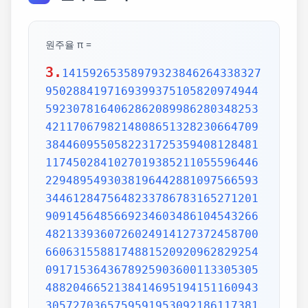
원주율 π =
3.
1415926535897932384626433832795028841971693993751058209749445923078164062862089986280348253421170679821480865132823066470938446095505822317253594081284811174502841027019385211055596446229489549303819644288109756659334461284756482337867831652712019091456485669234603486104543266482133936072602491412737245870066063155881748815209209628292540917153643678925903600113305305488204665213841469519415116094330572703657595919530921861173819326117931051185480744623799627495673518857527248912279381830119491298336733624406566430860213949463952247371907021798609437027705392171762931767523846748184676694051320005681271452635608277857713427577896091736371787214684409012249534301465495853710507922796892589235420199561121290219608640344181598136297747713099605187072113499999983729780499510597317328160963185950244594553469083026425223082533446850352619311881710100031378387528865875332083814206171776691473035982534904287554687311595628638823537875937519577818577805321712268066130019278766111959092164201989380952572010654858632788659361533818279682303019520353018529689957736225994138912497217752834791315155748572424541506959508295331168617278558890750983817546374649393192550604009277016711390098488240128583616035637076601047101819429555961989467678374494482553797747268471040475346462080466842590694912933136770289891521047521620569660240580381501935112533824300355876402474964732639141992726042699227967823547816360093417216412199245863150302861829745557067498385054945885869269956909272107975093029553211653449872027559602364806654991198818347977535663698074265425278625518184175746728909777727938000816470600161452491921732172147723501414419735685481613611573525521334757418494684385233239073941433345477624168625189835694855620992192221842725502542568876717904946016534668049886272327917860857843838279679766814541009538837863609506800642251252051173929848960841284886269456042419652850222106611863067442786220391949450471237137869609563643719172874677646575739624138908658326459958133904780275900994657640789512694683983525957098258226205224894077267194782684826014769909026401363944374553050682034962524517493996514314298091906592509372216964615157098583874105978859597729754989301617539284681382686838689427741559918559252459539594310499725246808459872736446958486538367362226260991246080512438843904512441365497627807977156914359977001296160894416948685558484063534220722258284886481584560285060168427394522674676788952521385225499546667278239864565961163548862305774564980355936345681743241125150760694794510965960940252288797108931456691368672287489405601015033086179286809208747609178249385890097149096759852613655497818931297848216829989487226588048575640142704775551323796414515237462343645428584447952658678210511413547357395231134271661021359695362314429524849371871101457654035902799344037420073105785390621983874478084784896833214457138687519435064302184531910484810053706146806749192781911979399520614196634287544406437451237181921799983910159195618146751426912397489409071864942319615679452080951465502252316038819301420937621378559566389377870830390697920773467221825625996615014215030680384477345492026054146659252014974428507325186660021324340881907104863317346496514539057962685610055081066587969981635747363840525714591028970641401109712062804390397595156771577004203378699360072305587631763594218731251471205329281918261861258673215791984148488291644706095752706957220917567116722910981690915280173506712748583222871835209353965725121083579151369882091444210067510334671103141267111369908658516398315019701651511685171437657618351556508849099898599823873455283316355076479185358932261854896321329330898570642046752590709154814165498594616371802709819943099244889575712828905923233260972997120844335732654893823911932597463667305836041428138830320382490375898524374417029132765618093773444030707469211201913020330380197621101100449293215160842444859637669838952286847831235526582131449576857262433441893039686426243410773226978028073189154411010446823252716201052652272111660396665573092547110557853763466820653109896526918620564769312570586356620185581007293606598764861179104533488503461136576867532494416680396265797877185560845529654126654085306143444318586769751456614068007002378776591344017127494704205622305389945613140711270004078547332699390814546646458807972708266830634328587856983052358089330657574067954571637752542021149557615814002501262285941302164715509792592309907965473761255176567513575178296664547791745011299614890304639947132962107340437518957359614589019389713111790429782856475032031986915140287080859904801094121472213179476477726224142548545403321571853061422881375850430633217518297986622371721591607716692547487389866549494501146540628433663937900397692656721463853067360965712091807638327166416274888800786925602902284721040317211860820419000422966171196377921337575114959501566049631862947265473642523081770367515906735023507283540567040386743513622224771589150495309844489333096340878076932599397805419341447377441842631298608099888687413260472156951623965864573021631598193195167353812974167729478672422924654366800980676928238280689964004824354037014163149658979409243237896907069779422362508221688957383798623001593776471651228935786015881617557829735233446042815126272037343146531977774160319906655418763979293344195215413418994854447345673831624993419131814809277771038638773431772075456545322077709212019051660962804909263601975988281613323166636528619326686336062735676303544776280350450777235547105859548702790814356240145171806246436267945612753181340783303362542327839449753824372058353114771199260638133467768796959703098339130771098704085913374641442822772634659470474587847787201927715280731767907707157213444730605700733492436931138350493163128404251219256517980694113528013147013047816437885185290928545201165839341965621349143415956258658655705526904965209858033850722426482939728584783163057777560688876446248246857926039535277348030480290058760758251047470916439613626760449256274204208320856611906254543372131535958450687724602901618766795240616342522577195429162991930645537799140373404328752628889639958794757291746426357455254079091451357111369410911939325191076020825202618798531887705842972591677813149699009019211697173727847684726860849003377024242916513005005168323364350389517029893922334517220138128069650117844087451960121228599371623130171144484640903890644954440061986907548516026327505298349187407866808818338510228334508504860825039302133219715518430635455007668282949304137765527939751754613953984683393638304746119966538581538420568533862186725233402830871123282789212507712629463229563989898935821167456270102183564622013496715188190973038119800497340723961036854066431939509790190699639552453005450580685501956730229219139339185680344903982059551002263535361920419947455385938102343955449597783779023742161727111723643435439478221818528624085140066604433258885698670543154706965747458550332323342107301545940516553790686627333799585115625784322988273723198987571415957811196358330059408730681216028764962867446047746491599505497374256269010490377819868359381465741268049256487985561453723478673303904688383436346553794986419270563872931748723320837601123029911367938627089438799362016295154133714248928307220126901475466847653576164773794675200490757155527819653621323926406160136358155907422020203187277605277219005561484255518792530343513984425322341576233610642506390497500865627109535919465897514131034822769306247435363256916078154781811528436679570611086153315044521274739245449454236828860613408414863776700961207151249140430272538607648236341433462351897576645216413767969031495019108575984423919862916421939949072362346468441173940326591840443780513338945257423995082965912285085558215725031071257012668302402929525220118726767562204154205161841634847565169998116141010029960783869092916030288400269104140792886215078424516709087000699282120660418371806535567252532567532861291042487761825829765157959847035622262934860034158722980534989650226291748788202734209222245339856264766914905562842503912757710284027998066365825488926488025456610172967026640765590429099456815065265305371829412703369313785178609040708667114965583434347693385781711386455873678123014587687126603489139095620099393610310291616152881384379099042317473363948045759314931405297634757481193567091101377517210080315590248530906692037671922033229094334676851422144773793937517034436619910403375111735471918550464490263655128162288244625759163330391072253837421821408835086573917715096828874782656995995744906617583441375223970968340800535598491754173818839994469748676265516582765848358845314277568790029095170283529716344562129640435231176006651012412006597558512761785838292041974844236080071930457618932349229279650198751872127267507981255470958904556357921221033346697499235630254947802490114195212382815309114079073860251522742995818072471625916685451333123948049470791191532673430282441860414263639548000448002670496248201792896476697583183271314251702969234889627668440323260927524960357996469256504936818360900323809293459588970695365349406034021665443755890045632882250545255640564482465151875471196218443965825337543885690941130315095261793780029741207665147939425902989695946995565761218656196733786236256125216320862869222103274889218654364802296780705765615144632046927906821207388377814233562823608963208068222468012248261177185896381409183903673672220888321513755600372798394004152970028783076670944474560134556417254370906979396122571429894671543578468788614445812314593571984922528471605049221242470141214780573455105008019086996033027634787081081754501193071412233908663938339529425786905076431006383519834389341596131854347546495569781038293097164651438407007073604112373599843452251610507027056235266012764848308407611830130527932054274628654036036745328651057065874882256981579367897669742205750596834408697350201410206723585020072452256326513410559240190274216248439140359989535394590944070469120914093870012645600162374288021092764579310657922955249887275846101264836999892256959688159205600101655256375678