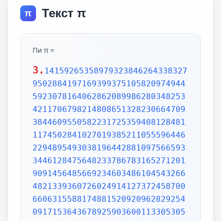
Текст π
π
Пи π =
3.
1415926535897932384626433832795028841971693993751058209749445923078164062862089986280348253421170679821480865132823066470938446095505822317253594081284811174502841027019385211055596446229489549303819644288109756659334461284756482337867831652712019091456485669234603486104543266482133936072602491412737245870066063155881748815209209628292540917153643678925903600113305305488204665213841469519415116094330572703657595919530921861173819326117931051185480744623799627495673518857527248912279381830119491298336733624406566430860213949463952247371907021798609437027705392171762931767523846748184676694051320005681271452635608277857713427577896091736371787214684409012249534301465495853710507922796892589235420199561121290219608640344181598136297747713099605187072113499999983729780499510597317328160963185950244594553469083026425223082533446850352619311881710100031378387528865875332083814206171776691473035982534904287554687311595628638823537875937519577818577805321712268066130019278766111959092164201989380952572010654858632788659361533818279682303019520353018529689957736225994138912497217752834791315155748572424541506959508295331168617278558890750983817546374649393192550604009277016711390098488240128583616035637076601047101819429555961989467678374494482553797747268471040475346462080466842590694912933136770289891521047521620569660240580381501935112533824300355876402474964732639141992726042699227967823547816360093417216412199245863150302861829745557067498385054945885869269956909272107975093029553211653449872027559602364806654991198818347977535663698074265425278625518184175746728909777727938000816470600161452491921732172147723501414419735685481613611573525521334757418494684385233239073941433345477624168625189835694855620992192221842725502542568876717904946016534668049886272327917860857843838279679766814541009538837863609506800642251252051173929848960841284886269456042419652850222106611863067442786220391949450471237137869609563643719172874677646575739624138908658326459958133904780275900994657640789512694683983525957098258226205224894077267194782684826014769909026401363944374553050682034962524517493996514314298091906592509372216964615157098583874105978859597729754989301617539284681382686838689427741559918559252459539594310499725246808459872736446958486538367362226260991246080512438843904512441365497627807977156914359977001296160894416948685558484063534220722258284886481584560285060168427394522674676788952521385225499546667278239864565961163548862305774564980355936345681743241125150760694794510965960940252288797108931456691368672287489405601015033086179286809208747609178249385890097149096759852613655497818931297848216829989487226588048575640142704775551323796414515237462343645428584447952658678210511413547357395231134271661021359695362314429524849371871101457654035902799344037420073105785390621983874478084784896833214457138687519435064302184531910484810053706146806749192781911979399520614196634287544406437451237181921799983910159195618146751426912397489409071864942319615679452080951465502252316038819301420937621378559566389377870830390697920773467221825625996615014215030680384477345492026054146659252014974428507325186660021324340881907104863317346496514539057962685610055081066587969981635747363840525714591028970641401109712062804390397595156771577004203378699360072305587631763594218731251471205329281918261861258673215791984148488291644706095752706957220917567116722910981690915280173506712748583222871835209353965725121083579151369882091444210067510334671103141267111369908658516398315019701651511685171437657618351556508849099898599823873455283316355076479185358932261854896321329330898570642046752590709154814165498594616371802709819943099244889575712828905923233260972997120844335732654893823911932597463667305836041428138830320382490375898524374417029132765618093773444030707469211201913020330380197621101100449293215160842444859637669838952286847831235526582131449576857262433441893039686426243410773226978028073189154411010446823252716201052652272111660396665573092547110557853763466820653109896526918620564769312570586356620185581007293606598764861179104533488503461136576867532494416680396265797877185560845529654126654085306143444318586769751456614068007002378776591344017127494704205622305389945613140711270004078547332699390814546646458807972708266830634328587856983052358089330657574067954571637752542021149557615814002501262285941302164715509792592309907965473761255176567513575178296664547791745011299614890304639947132962107340437518957359614589019389713111790429782856475032031986915140287080859904801094121472213179476477726224142548545403321571853061422881375850430633217518297986622371721591607716692547487389866549494501146540628433663937900397692656721463853067360965712091807638327166416274888800786925602902284721040317211860820419000422966171196377921337575114959501566049631862947265473642523081770367515906735023507283540567040386743513622224771589150495309844489333096340878076932599397805419341447377441842631298608099888687413260472156951623965864573021631598193195167353812974167729478672422924654366800980676928238280689964004824354037014163149658979409243237896907069779422362508221688957383798623001593776471651228935786015881617557829735233446042815126272037343146531977774160319906655418763979293344195215413418994854447345673831624993419131814809277771038638773431772075456545322077709212019051660962804909263601975988281613323166636528619326686336062735676303544776280350450777235547105859548702790814356240145171806246436267945612753181340783303362542327839449753824372058353114771199260638133467768796959703098339130771098704085913374641442822772634659470474587847787201927715280731767907707157213444730605700733492436931138350493163128404251219256517980694113528013147013047816437885185290928545201165839341965621349143415956258658655705526904965209858033850722426482939728584783163057777560688876446248246857926039535277348030480290058760758251047470916439613626760449256274204208320856611906254543372131535958450687724602901618766795240616342522577195429162991930645537799140373404328752628889639958794757291746426357455254079091451357111369410911939325191076020825202618798531887705842972591677813149699009019211697173727847684726860849003377024242916513005005168323364350389517029893922334517220138128069650117844087451960121228599371623130171144484640903890644954440061986907548516026327505298349187407866808818338510228334508504860825039302133219715518430635455007668282949304137765527939751754613953984683393638304746119966538581538420568533862186725233402830871123282789212507712629463229563989898935821167456270102183564622013496715188190973038119800497340723961036854066431939509790190699639552453005450580685501956730229219139339185680344903982059551002263535361920419947455385938102343955449597783779023742161727111723643435439478221818528624085140066604433258885698670543154706965747458550332323342107301545940516553790686627333799585115625784322988273723198987571415957811196358330059408730681216028764962867446047746491599505497374256269010490377819868359381465741268049256487985561453723478673303904688383436346553794986419270563872931748723320837601123029911367938627089438799362016295154133714248928307220126901475466847653576164773794675200490757155527819653621323926406160136358155907422020203187277605277219005561484255518792530343513984425322341576233610642506390497500865627109535919465897514131034822769306247435363256916078154781811528436679570611086153315044521274739245449454236828860613408414863776700961207151249140430272538607648236341433462351897576645216413767969031495019108575984423919862916421939949072362346468441173940326591840443780513338945257423995082965912285085558215725031071257012668302402929525220118726767562204154205161841634847565169998116141010029960783869092916030288400269104140792886215078424516709087000699282120660418371806535567252532567532861291042487761825829765157959847035622262934860034158722980534989650226291748788202734209222245339856264766914905562842503912757710284027998066365825488926488025456610172967026640765590429099456815065265305371829412703369313785178609040708667114965583434347693385781711386455873678123014587687126603489139095620099393610310291616152881384379099042317473363948045759314931405297634757481193567091101377517210080315590248530906692037671922033229094334676851422144773793937517034436619910403375111735471918550464490263655128162288244625759163330391072253837421821408835086573917715096828874782656995995744906617583441375223970968340800535598491754173818839994469748676265516582765848358845314277568790029095170283529716344562129640435231176006651012412006597558512761785838292041974844236080071930457618932349229279650198751872127267507981255470958904556357921221033346697499235630254947802490114195212382815309114079073860251522742995818072471625916685451333123948049470791191532673430282441860414263639548000448002670496248201792896476697583183271314251702969234889627668440323260927524960357996469256504936818360900323809293459588970695365349406034021665443755890045632882250545255640564482465151875471196218443965825337543885690941130315095261793780029741207665147939425902989695946995565761218656196733786236256125216320862869222103274889218654364802296780705765615144632046927906821207388377814233562823608963208068222468012248261177185896381409183903673672220888321513755600372798394004152970028783076670944474560134556417254370906979396122571429894671543578468788614445812314593571984922528471605049221242470141214780573455105008019086996033027634787081081754501193071412233908663938339529425786905076431006383519834389341596131854347546495569781038293097164651438407007073604112373599843452251610507027056235266012764848308407611830130527932054274628654036036745328651057065874882256981579367897669742205750596834408697350201410206723585020072452256326513410559240190274216248439140359989535394590944070469120914093870012645600162374288021092764579310657922955249887275846101264836999892256959688159205600101655256375678