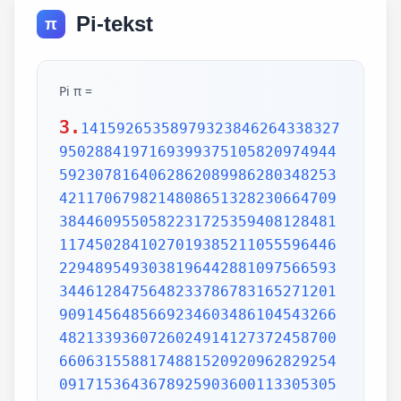
Pi-tekst
π
Pi π =
3.
1415926535897932384626433832795028841971693993751058209749445923078164062862089986280348253421170679821480865132823066470938446095505822317253594081284811174502841027019385211055596446229489549303819644288109756659334461284756482337867831652712019091456485669234603486104543266482133936072602491412737245870066063155881748815209209628292540917153643678925903600113305305488204665213841469519415116094330572703657595919530921861173819326117931051185480744623799627495673518857527248912279381830119491298336733624406566430860213949463952247371907021798609437027705392171762931767523846748184676694051320005681271452635608277857713427577896091736371787214684409012249534301465495853710507922796892589235420199561121290219608640344181598136297747713099605187072113499999983729780499510597317328160963185950244594553469083026425223082533446850352619311881710100031378387528865875332083814206171776691473035982534904287554687311595628638823537875937519577818577805321712268066130019278766111959092164201989380952572010654858632788659361533818279682303019520353018529689957736225994138912497217752834791315155748572424541506959508295331168617278558890750983817546374649393192550604009277016711390098488240128583616035637076601047101819429555961989467678374494482553797747268471040475346462080466842590694912933136770289891521047521620569660240580381501935112533824300355876402474964732639141992726042699227967823547816360093417216412199245863150302861829745557067498385054945885869269956909272107975093029553211653449872027559602364806654991198818347977535663698074265425278625518184175746728909777727938000816470600161452491921732172147723501414419735685481613611573525521334757418494684385233239073941433345477624168625189835694855620992192221842725502542568876717904946016534668049886272327917860857843838279679766814541009538837863609506800642251252051173929848960841284886269456042419652850222106611863067442786220391949450471237137869609563643719172874677646575739624138908658326459958133904780275900994657640789512694683983525957098258226205224894077267194782684826014769909026401363944374553050682034962524517493996514314298091906592509372216964615157098583874105978859597729754989301617539284681382686838689427741559918559252459539594310499725246808459872736446958486538367362226260991246080512438843904512441365497627807977156914359977001296160894416948685558484063534220722258284886481584560285060168427394522674676788952521385225499546667278239864565961163548862305774564980355936345681743241125150760694794510965960940252288797108931456691368672287489405601015033086179286809208747609178249385890097149096759852613655497818931297848216829989487226588048575640142704775551323796414515237462343645428584447952658678210511413547357395231134271661021359695362314429524849371871101457654035902799344037420073105785390621983874478084784896833214457138687519435064302184531910484810053706146806749192781911979399520614196634287544406437451237181921799983910159195618146751426912397489409071864942319615679452080951465502252316038819301420937621378559566389377870830390697920773467221825625996615014215030680384477345492026054146659252014974428507325186660021324340881907104863317346496514539057962685610055081066587969981635747363840525714591028970641401109712062804390397595156771577004203378699360072305587631763594218731251471205329281918261861258673215791984148488291644706095752706957220917567116722910981690915280173506712748583222871835209353965725121083579151369882091444210067510334671103141267111369908658516398315019701651511685171437657618351556508849099898599823873455283316355076479185358932261854896321329330898570642046752590709154814165498594616371802709819943099244889575712828905923233260972997120844335732654893823911932597463667305836041428138830320382490375898524374417029132765618093773444030707469211201913020330380197621101100449293215160842444859637669838952286847831235526582131449576857262433441893039686426243410773226978028073189154411010446823252716201052652272111660396665573092547110557853763466820653109896526918620564769312570586356620185581007293606598764861179104533488503461136576867532494416680396265797877185560845529654126654085306143444318586769751456614068007002378776591344017127494704205622305389945613140711270004078547332699390814546646458807972708266830634328587856983052358089330657574067954571637752542021149557615814002501262285941302164715509792592309907965473761255176567513575178296664547791745011299614890304639947132962107340437518957359614589019389713111790429782856475032031986915140287080859904801094121472213179476477726224142548545403321571853061422881375850430633217518297986622371721591607716692547487389866549494501146540628433663937900397692656721463853067360965712091807638327166416274888800786925602902284721040317211860820419000422966171196377921337575114959501566049631862947265473642523081770367515906735023507283540567040386743513622224771589150495309844489333096340878076932599397805419341447377441842631298608099888687413260472156951623965864573021631598193195167353812974167729478672422924654366800980676928238280689964004824354037014163149658979409243237896907069779422362508221688957383798623001593776471651228935786015881617557829735233446042815126272037343146531977774160319906655418763979293344195215413418994854447345673831624993419131814809277771038638773431772075456545322077709212019051660962804909263601975988281613323166636528619326686336062735676303544776280350450777235547105859548702790814356240145171806246436267945612753181340783303362542327839449753824372058353114771199260638133467768796959703098339130771098704085913374641442822772634659470474587847787201927715280731767907707157213444730605700733492436931138350493163128404251219256517980694113528013147013047816437885185290928545201165839341965621349143415956258658655705526904965209858033850722426482939728584783163057777560688876446248246857926039535277348030480290058760758251047470916439613626760449256274204208320856611906254543372131535958450687724602901618766795240616342522577195429162991930645537799140373404328752628889639958794757291746426357455254079091451357111369410911939325191076020825202618798531887705842972591677813149699009019211697173727847684726860849003377024242916513005005168323364350389517029893922334517220138128069650117844087451960121228599371623130171144484640903890644954440061986907548516026327505298349187407866808818338510228334508504860825039302133219715518430635455007668282949304137765527939751754613953984683393638304746119966538581538420568533862186725233402830871123282789212507712629463229563989898935821167456270102183564622013496715188190973038119800497340723961036854066431939509790190699639552453005450580685501956730229219139339185680344903982059551002263535361920419947455385938102343955449597783779023742161727111723643435439478221818528624085140066604433258885698670543154706965747458550332323342107301545940516553790686627333799585115625784322988273723198987571415957811196358330059408730681216028764962867446047746491599505497374256269010490377819868359381465741268049256487985561453723478673303904688383436346553794986419270563872931748723320837601123029911367938627089438799362016295154133714248928307220126901475466847653576164773794675200490757155527819653621323926406160136358155907422020203187277605277219005561484255518792530343513984425322341576233610642506390497500865627109535919465897514131034822769306247435363256916078154781811528436679570611086153315044521274739245449454236828860613408414863776700961207151249140430272538607648236341433462351897576645216413767969031495019108575984423919862916421939949072362346468441173940326591840443780513338945257423995082965912285085558215725031071257012668302402929525220118726767562204154205161841634847565169998116141010029960783869092916030288400269104140792886215078424516709087000699282120660418371806535567252532567532861291042487761825829765157959847035622262934860034158722980534989650226291748788202734209222245339856264766914905562842503912757710284027998066365825488926488025456610172967026640765590429099456815065265305371829412703369313785178609040708667114965583434347693385781711386455873678123014587687126603489139095620099393610310291616152881384379099042317473363948045759314931405297634757481193567091101377517210080315590248530906692037671922033229094334676851422144773793937517034436619910403375111735471918550464490263655128162288244625759163330391072253837421821408835086573917715096828874782656995995744906617583441375223970968340800535598491754173818839994469748676265516582765848358845314277568790029095170283529716344562129640435231176006651012412006597558512761785838292041974844236080071930457618932349229279650198751872127267507981255470958904556357921221033346697499235630254947802490114195212382815309114079073860251522742995818072471625916685451333123948049470791191532673430282441860414263639548000448002670496248201792896476697583183271314251702969234889627668440323260927524960357996469256504936818360900323809293459588970695365349406034021665443755890045632882250545255640564482465151875471196218443965825337543885690941130315095261793780029741207665147939425902989695946995565761218656196733786236256125216320862869222103274889218654364802296780705765615144632046927906821207388377814233562823608963208068222468012248261177185896381409183903673672220888321513755600372798394004152970028783076670944474560134556417254370906979396122571429894671543578468788614445812314593571984922528471605049221242470141214780573455105008019086996033027634787081081754501193071412233908663938339529425786905076431006383519834389341596131854347546495569781038293097164651438407007073604112373599843452251610507027056235266012764848308407611830130527932054274628654036036745328651057065874882256981579367897669742205750596834408697350201410206723585020072452256326513410559240190274216248439140359989535394590944070469120914093870012645600162374288021092764579310657922955249887275846101264836999892256959688159205600101655256375678