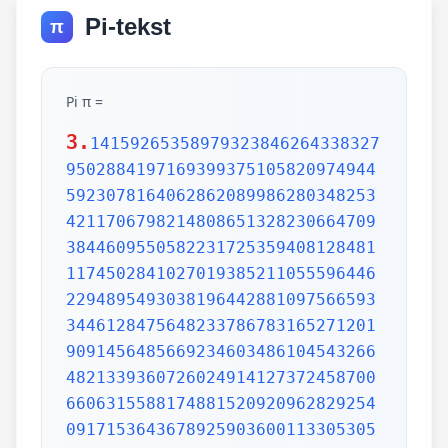
Pi-tekst
π
Pi π =
3.
1415926535897932384626433832795028841971693993751058209749445923078164062862089986280348253421170679821480865132823066470938446095505822317253594081284811174502841027019385211055596446229489549303819644288109756659334461284756482337867831652712019091456485669234603486104543266482133936072602491412737245870066063155881748815209209628292540917153643678925903600113305305488204665213841469519415116094330572703657595919530921861173819326117931051185480744623799627495673518857527248912279381830119491298336733624406566430860213949463952247371907021798609437027705392171762931767523846748184676694051320005681271452635608277857713427577896091736371787214684409012249534301465495853710507922796892589235420199561121290219608640344181598136297747713099605187072113499999983729780499510597317328160963185950244594553469083026425223082533446850352619311881710100031378387528865875332083814206171776691473035982534904287554687311595628638823537875937519577818577805321712268066130019278766111959092164201989380952572010654858632788659361533818279682303019520353018529689957736225994138912497217752834791315155748572424541506959508295331168617278558890750983817546374649393192550604009277016711390098488240128583616035637076601047101819429555961989467678374494482553797747268471040475346462080466842590694912933136770289891521047521620569660240580381501935112533824300355876402474964732639141992726042699227967823547816360093417216412199245863150302861829745557067498385054945885869269956909272107975093029553211653449872027559602364806654991198818347977535663698074265425278625518184175746728909777727938000816470600161452491921732172147723501414419735685481613611573525521334757418494684385233239073941433345477624168625189835694855620992192221842725502542568876717904946016534668049886272327917860857843838279679766814541009538837863609506800642251252051173929848960841284886269456042419652850222106611863067442786220391949450471237137869609563643719172874677646575739624138908658326459958133904780275900994657640789512694683983525957098258226205224894077267194782684826014769909026401363944374553050682034962524517493996514314298091906592509372216964615157098583874105978859597729754989301617539284681382686838689427741559918559252459539594310499725246808459872736446958486538367362226260991246080512438843904512441365497627807977156914359977001296160894416948685558484063534220722258284886481584560285060168427394522674676788952521385225499546667278239864565961163548862305774564980355936345681743241125150760694794510965960940252288797108931456691368672287489405601015033086179286809208747609178249385890097149096759852613655497818931297848216829989487226588048575640142704775551323796414515237462343645428584447952658678210511413547357395231134271661021359695362314429524849371871101457654035902799344037420073105785390621983874478084784896833214457138687519435064302184531910484810053706146806749192781911979399520614196634287544406437451237181921799983910159195618146751426912397489409071864942319615679452080951465502252316038819301420937621378559566389377870830390697920773467221825625996615014215030680384477345492026054146659252014974428507325186660021324340881907104863317346496514539057962685610055081066587969981635747363840525714591028970641401109712062804390397595156771577004203378699360072305587631763594218731251471205329281918261861258673215791984148488291644706095752706957220917567116722910981690915280173506712748583222871835209353965725121083579151369882091444210067510334671103141267111369908658516398315019701651511685171437657618351556508849099898599823873455283316355076479185358932261854896321329330898570642046752590709154814165498594616371802709819943099244889575712828905923233260972997120844335732654893823911932597463667305836041428138830320382490375898524374417029132765618093773444030707469211201913020330380197621101100449293215160842444859637669838952286847831235526582131449576857262433441893039686426243410773226978028073189154411010446823252716201052652272111660396665573092547110557853763466820653109896526918620564769312570586356620185581007293606598764861179104533488503461136576867532494416680396265797877185560845529654126654085306143444318586769751456614068007002378776591344017127494704205622305389945613140711270004078547332699390814546646458807972708266830634328587856983052358089330657574067954571637752542021149557615814002501262285941302164715509792592309907965473761255176567513575178296664547791745011299614890304639947132962107340437518957359614589019389713111790429782856475032031986915140287080859904801094121472213179476477726224142548545403321571853061422881375850430633217518297986622371721591607716692547487389866549494501146540628433663937900397692656721463853067360965712091807638327166416274888800786925602902284721040317211860820419000422966171196377921337575114959501566049631862947265473642523081770367515906735023507283540567040386743513622224771589150495309844489333096340878076932599397805419341447377441842631298608099888687413260472156951623965864573021631598193195167353812974167729478672422924654366800980676928238280689964004824354037014163149658979409243237896907069779422362508221688957383798623001593776471651228935786015881617557829735233446042815126272037343146531977774160319906655418763979293344195215413418994854447345673831624993419131814809277771038638773431772075456545322077709212019051660962804909263601975988281613323166636528619326686336062735676303544776280350450777235547105859548702790814356240145171806246436267945612753181340783303362542327839449753824372058353114771199260638133467768796959703098339130771098704085913374641442822772634659470474587847787201927715280731767907707157213444730605700733492436931138350493163128404251219256517980694113528013147013047816437885185290928545201165839341965621349143415956258658655705526904965209858033850722426482939728584783163057777560688876446248246857926039535277348030480290058760758251047470916439613626760449256274204208320856611906254543372131535958450687724602901618766795240616342522577195429162991930645537799140373404328752628889639958794757291746426357455254079091451357111369410911939325191076020825202618798531887705842972591677813149699009019211697173727847684726860849003377024242916513005005168323364350389517029893922334517220138128069650117844087451960121228599371623130171144484640903890644954440061986907548516026327505298349187407866808818338510228334508504860825039302133219715518430635455007668282949304137765527939751754613953984683393638304746119966538581538420568533862186725233402830871123282789212507712629463229563989898935821167456270102183564622013496715188190973038119800497340723961036854066431939509790190699639552453005450580685501956730229219139339185680344903982059551002263535361920419947455385938102343955449597783779023742161727111723643435439478221818528624085140066604433258885698670543154706965747458550332323342107301545940516553790686627333799585115625784322988273723198987571415957811196358330059408730681216028764962867446047746491599505497374256269010490377819868359381465741268049256487985561453723478673303904688383436346553794986419270563872931748723320837601123029911367938627089438799362016295154133714248928307220126901475466847653576164773794675200490757155527819653621323926406160136358155907422020203187277605277219005561484255518792530343513984425322341576233610642506390497500865627109535919465897514131034822769306247435363256916078154781811528436679570611086153315044521274739245449454236828860613408414863776700961207151249140430272538607648236341433462351897576645216413767969031495019108575984423919862916421939949072362346468441173940326591840443780513338945257423995082965912285085558215725031071257012668302402929525220118726767562204154205161841634847565169998116141010029960783869092916030288400269104140792886215078424516709087000699282120660418371806535567252532567532861291042487761825829765157959847035622262934860034158722980534989650226291748788202734209222245339856264766914905562842503912757710284027998066365825488926488025456610172967026640765590429099456815065265305371829412703369313785178609040708667114965583434347693385781711386455873678123014587687126603489139095620099393610310291616152881384379099042317473363948045759314931405297634757481193567091101377517210080315590248530906692037671922033229094334676851422144773793937517034436619910403375111735471918550464490263655128162288244625759163330391072253837421821408835086573917715096828874782656995995744906617583441375223970968340800535598491754173818839994469748676265516582765848358845314277568790029095170283529716344562129640435231176006651012412006597558512761785838292041974844236080071930457618932349229279650198751872127267507981255470958904556357921221033346697499235630254947802490114195212382815309114079073860251522742995818072471625916685451333123948049470791191532673430282441860414263639548000448002670496248201792896476697583183271314251702969234889627668440323260927524960357996469256504936818360900323809293459588970695365349406034021665443755890045632882250545255640564482465151875471196218443965825337543885690941130315095261793780029741207665147939425902989695946995565761218656196733786236256125216320862869222103274889218654364802296780705765615144632046927906821207388377814233562823608963208068222468012248261177185896381409183903673672220888321513755600372798394004152970028783076670944474560134556417254370906979396122571429894671543578468788614445812314593571984922528471605049221242470141214780573455105008019086996033027634787081081754501193071412233908663938339529425786905076431006383519834389341596131854347546495569781038293097164651438407007073604112373599843452251610507027056235266012764848308407611830130527932054274628654036036745328651057065874882256981579367897669742205750596834408697350201410206723585020072452256326513410559240190274216248439140359989535394590944070469120914093870012645600162374288021092764579310657922955249887275846101264836999892256959688159205600101655256375678