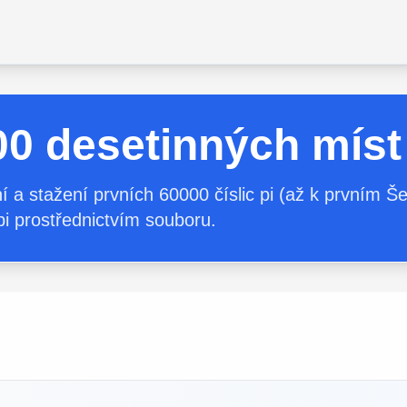
0 desetinných míst 
a stažení prvních 60000 číslic pi (až k prvním Šed
pi prostřednictvím souboru.