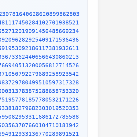
9653621323926406160136358155907422020203187277605277219005561484255518792530343513984425322341576233610642506390497500865627109535919465897514131034822769306247435363256916078154781811528436679570611086153315044521274739245449454236828860613408414863776700961207151249140430272538607648236341433462351897576645216413767969031495019108575984423919862916421939949072362346468441173940326591840443780513338945257423995082965912285085558215725031071257012668302402929525220118726767562204154205161841634847565169998116141010029960783869092916030288400269104140792886215078424516709087000699282120660418371806535567252532567532861291042487761825829765157959847035622262934860034158722980534989650226291748788202734209222245339856264766914905562842503912757710284027998066365825488926488025456610172967026640765590429099456815065265305371829412703369313785178609040708667114965583434347693385781711386455873678123014587687126603489139095620099393610310291616152881384379099042317473363948045759314931405297634757481193567091101377517210080315590248530906692037671922033229094334676851422144773793937517034436619910403375111735471918550464490263655128162288244625759163330391072253837421821408835086573917715096828874782656995995744906617583441375223970968340800535598491754173818839994469748676265516582765848358845314277568790029095170283529716344562129640435231176006651012412006597558512761785838292041974844236080071930457618932349229279650198751872127267507981255470958904556357921221033346697499235630254947802490114195212382815309114079073860251522742995818072471625916685451333123948049470791191532673430282441860414263639548000448002670496248201792896476697583183271314251702969234889627668440323260927524960357996469256504936818360900323809293459588970695365349406034021665443755890045632882250545255640564482465151875471196218443965825337543885690941130315095261793780029741207665147939425902989695946995565761218656196733786236256125216320862869222103274889218654364802296780705765615144632046927906821207388377814233562823608963208068222468012248261177185896381409183903673672220888321513755600372798394004152970028783076670944474560134556417254370906979396122571429894671543578468788614445812314593571984922528471605049221242470141214780573455105008019086996033027634787081081754501193071412233908663938339529425786905076431006383519834389341596131854347546495569781038293097164651438407007073604112373599843452251610507027056235266012764848308407611830130527932054274628654036036745328651057065874882256981579367897669742205750596834408697350201410206723585020072452256326513410559240190274216248439140359989535394590944070469120914093870012645600162374288021092764579310657922955249887275846101264836999892256959688159205600101655256375678