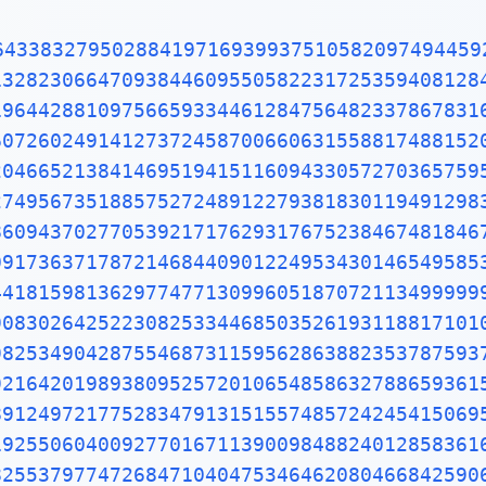
96596094025228879710893145669136867228748940560101503308617928680920874760917824938589009714909675985261365549781893129784821682998948722658804857564014270477555132379641451523746234364542858444795265867821051141354735739523113427166102135969536231442952484937187110145765403590279934403742007310578539062198387447808478489683321445713868751943506430218453191048481005370614680674919278191197939952061419663428754440643745123718192179998391015919561814675142691239748940907186494231961567945208095146550225231603881930142093762137855956638937787083039069792077346722182562599661501421503068038447734549202605414665925201497442850732518666002132434088190710486331734649651453905796268561005508106658796998163574736384052571459102897064140110971206280439039759515677157700420337869936007230558763176359421873125147120532928191826186125867321579198414848829164470609575270695722091756711672291098169091528017350671274858322287183520935396572512108357915136988209144421006751033467110314126711136990865851639831501970165151168517143765761835155650884909989859982387345528331635507647918535893226185489632132933089857064204675259070915481416549859461637180270981994309924488957571282890592323326097299712084433573265489382391193259746366730583604142813883032038249037589852437441702913276561809377344403070746921120191302033038019762110110044929321516084244485963766983895228684783123552658213144957685726243344189303968642624341077322697802807318915441101044682325271620105265227211166039666557309254711055785376346682065310989652691862056476931257058635662018558100729360659876486117910453348850346113657686753249441668039626579787718556084552965412665408530614344431858676975145661406800700237877659134401712749470420562230538994561314071127000407854733269939081454664645880797270826683063432858785698305235808933065757406795457163775254202114955761581400250126228594130216471550979259230990796547376125517656751357517829666454779174501129961489030463994713296210734043751895735961458901938971311179042978285647503203198691514028708085990480109412147221317947647772622414254854540332157185306142288137585043063321751829798662237172159160771669254748738986654949450114654062843366393790039769265672146385306736096571209180763832716641627488880078692560290228472104031721186082041900042296617119637792133757511495950156604963186294726547364252308177036751590673502350728354056704038674351362222477158915049530984448933309634087807693259939780541934144737744184263129860809988868741326047215695162396586457302163159819319516735381297416772947867242292465436680098067692823828068996400482435403701416314965897940924323789690706977942236250822168895738379862300159377647165122893578601588161755782973523344604281512627203734314653197777416031990665541876397929334419521541341899485444734567383162499341913181480927777103863877343177207545654532207770921201905166096280490926360197598828161332316663652861932668633606273567630354477628035045077723554710585954870279081435624014517180624643626794561275318134078330336254232783944975382437205835311477119926063813346776879695970309833913077109870408591337464144282277263465947047458784778720192771528073176790770715721344473060570073349243693113835049316312840425121925651798069411352801314701304781643788518529092854520116583934196562134914341595625865865570552690496520985803385072242648293972858478316305777756068887644624824685792603953527734803048029005876075825104747091643961362676044925627420420832085661190625454337213153595845068772460290161876679524061634252257719542916299193064553779914037340432875262888963995879475729174642635745525407909145135711136941091193932519107602082520261879853188770584297259167781314969900901921169717372784768472686084900337702424291651300500516832336435038951702989392233451722013812806965011784408745196012122859937162313017114448464090389064495444006198690754851602632750529834918740786680881833851022833450850486082503930213321971551843063545500766828294930413776552793975175461395398468339363830474611996653858153842056853386218672523340283087112328278921250771262946322956398989893582116745627010218356462201349671518819097303811980049734072396103685406643193950979019069963955245300545058068550195673022921913933918568034490398205955100226353536192041994745538593810234395544959778377902374216172711172364343543947822181852862408514006660443325888569867054315470696574745855033232334210730154594051655379068662733379958511562578432298827372319898757141595781119635833005940873068121602876496286744604774649159950549737425626901049037781986835938146574126804925648798556145372347867330390468838343634655379498641927056387293174872332083760112302991136793862708943879936201629515413371424892830722012690147546684765357616477379467520049075715552781