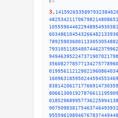
π =
3.
1415926535897932384626433832795028841971693993751058209749445923078164062862089986280348253421170679821480865132823066470938446095505822317253594081284811174502841027019385211055596446229489549303819644288109756659334461284756482337867831652712019091456485669234603486104543266482133936072602491412737245870066063155881748815209209628292540917153643678925903600113305305488204665213841469519415116094330572703657595919530921861173819326117931051185480744623799627495673518857527248912279381830119491298336733624406566430860213949463952247371907021798609437027705392171762931767523846748184676694051320005681271452635608277857713427577896091736371787214684409012249534301465495853710507922796892589235420199561121290219608640344181598136297747713099605187072113499999983729780499510597317328160963185950244594553469083026425223082533446850352619311881710100031378387528865875332083814206171776691473035982534904287554687311595628638823537875937519577818577805321712268066130019278766111959092164201989380952572010654858632788659361533818279682303019520353018529689957736225994138912497217752834791315155748572424541506959508295331168617278558890750983817546374649393192550604009277016711390098488240128583616035637076601047101819429555961989467678374494482553797747268471040475346462080466842590694912933136770289891521047521620569660240580381501935112533824300355876402474964732639141992726042699227967823547816360093417216412199245863150302861829745557067498385054945885869269956909272107975093029553211653449872027559602364806654991198818347977535663698074265425278625518184175746728909777727938000816470600161452491921732172147723501414419735685481613611573525521334757418494684385233239073941433345477624168625189835694855620992192221842725502542568876717904946016534668049886272327917860857843838279679766814541009538837863609506800642251252051173929848960841284886269456042419652850222106611863067442786220391949450471237137869609563643719172874677646575739624138908658326459958133904780275900994657640789512694683983525957098258226205224894077267194782684826014769909026401363944374553050682034962524517493996514314298091906592509372216964615157098583874105978859597729754989301617539284681382686838689427741559918559252459539594310499725246808459872736446958486538367362226260991246080512438843904512441365497627807977156914359977001296160894416948685558484063534220722258284886481584560285060168427394522674676788952521385225499546667278239864565961163548862305774564980355936345681743241125150760694794510