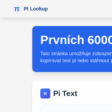
π
PI Lookup
Prvních 6000
Tato stránka umožňuje zobrazení 
kopírovat text pi nebo stáhnout 
Pi Text
π