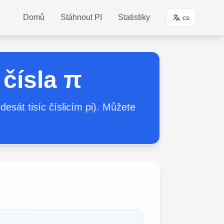
Domů
Stáhnout PI
Statistiky
cs
čísla π
esát tisíc číslicím pi). Můžete