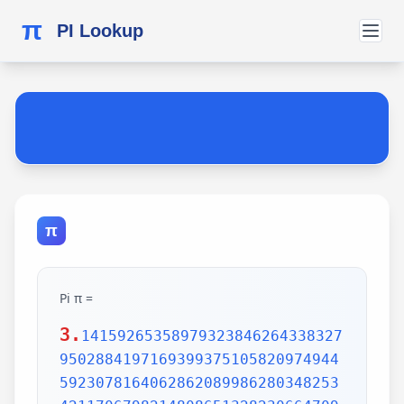
π
PI Lookup
π
Pi π =
3.
1415926535897932384626433832795028841971693993751058209749445923078164062862089986280348253421170679821480865132823066470938446095505822317253594081284811174502841027019385211055596446229489549303819644288109756659334461284756482337867831652712019091456485669234603486104543266482133936072602491412737245870066063155881748815209209628292540917153643678925903600113305305488204665213841469519415116094330572703657595919530921861173819326117931051185480744623799627495673518857527248912279381830119491298336733624406566430860213949463952247371907021798609437027705392171762931767523846748184676694051320005681271452635608277857713427577896091736371787214684409012249534301465495853710507922796892589235420199561121290219608640344181598136297747713099605187072113499999983729780499510597317328160963185950244594553469083026425223082533446850352619311881710100031378387528865875332083814206171776691473035982534904287554687311595628638823537875937519577818577805321712268066130019278766111959092164201989380952572010654858632788659361533818279682303019520353018529689957736225994138912497217752834791315155748572424541506959508295331168617278558890750983817546374649393192550604009277016711390098488240128583616035637076601047101819429555961989467678374494482553797747268471040475346462080466842590694912933136770289891521047521620569660240580381501935112533824300355876402474964732639141992726042699227967823547816360093417216412199245863150302861829745557067498385054945885869269956909272107975093029553211653449872027559602364806654991198818347977535663698074265425278625518184175746728909777727938000816470600161452491921732172147723501414419735685481613611573525521334757418494684385233239073941433345477624168625189835694855620992192221842725502542568876717904946016534668049886272327917860857843838279679766814541009538837863609506800642251252051173929848960841284886269456042419652850222106611863067442786220391949450471237137869609563643719172874677646575739624138908658326459958133904780275900994657640789512694683983525957098258226205224894077267194782684826014769909026401363944374553050682034962524517493996514314298091906592509372216964615157098583874105978859597729754989301617539284681382686838689427741559918559252459539594310499725246808459872736446958486538367362226260991246080512438843904512441365497627807977156914359977001296160894416948685558484063534220722258284886481584560285060168427394522674676788952521385225499546667278239864565961163548862305774564980355936345681743241125150760694794510965960940252288797108931456691368672287489405601015033086179286809208747609178249385890097149096759852613655497818931297848216829989487226588048575640142704775551323796414515237462343645428584447952658678210511413547357395231134271661021359695362314429524849371871101457654035902799344037420073105785390621983874478084784896833214457138687519435064302184531910484810053706146806749192781911979399520614196634287544406437451237181921799983910159195618146751426912397489409071864942319615679452080951465502252316038819301420937621378559566389377870830390697920773467221825625996615014215030680384477345492026054146659252014974428507325186660021324340881907104863317346496514539057962685610055081066587969981635747363840525714591028970641401109712062804390397595156771577004203378699360072305587631763594218731251471205329281918261861258673215791984148488291644706095752706957220917567116722910981690915280173506712748583222871835209353965725121083579151369882091444210067510334671103141267111369908658516398315019701651511685171437657618351556508849099898599823873455283316355076479185358932261854896321329330898570642046752590709154814165498594616371802709819943099244889575712828905923233260972997120844335732654893823911932597463667305836041428138830320382490375898524374417029132765618093773444030707469211201913020330380197621101100449293215160842444859637669838952286847831235526582131449576857262433441893039686426243410773226978028073189154411010446823252716201052652272111660396665573092547110557853763466820653109896526918620564769312570586356620185581007293606598764861179104533488503461136576867532494416680396265797877185560845529654126654085306143444318586769751456614068007002378776591344017127494704205622305389945613140711270004078547332699390814546646458807972708266830634328587856983052358089330657574067954571637752542021149557615814002501262285941302164715509792592309907965473761255176567513575178296664547791745011299614890304639947132962107340437518957359614589019389713111790429782856475032031986915140287080859904801094121472213179476477726224142548545403321571853061422881375850430633217518297986622371721591607716692547487389866549494501146540628433663937900397692656721463853067360965712091807638327166416274888800786925602902284721040317211860820419000422966171196377921337575114959501566049631862947265473642523081770367515906735023507283540567040386743513622224771589150495309844489333096340878076932599397805419341447377441842631298608099888687413260472156951623965864573021631598193195167353812974167729478672422924654366800980676928238280689964004824354037014163149658979409243237896907069779422362508221688957383798623001593776471651228935786015881617557829735233446042815126272037343146531977774160319906655418763979293344195215413418994854447345673831624993419131814809277771038638773431772075456545322077709212019051660962804909263601975988281613323166636528619326686336062735676303544776280350450777235547105859548702790814356240145171806246436267945612753181340783303362542327839449753824372058353114771199260638133467768796959703098339130771098704085913374641442822772634659470474587847787201927715280731767907707157213444730605700733492436931138350493163128404251219256517980694113528013147013047816437885185290928545201165839341965621349143415956258658655705526904965209858033850722426482939728584783163057777560688876446248246857926039535277348030480290058760758251047470916439613626760449256274204208320856611906254543372131535958450687724602901618766795240616342522577195429162991930645537799140373404328752628889639958794757291746426357455254079091451357111369410911939325191076020825202618798531887705842972591677813149699009019211697173727847684726860849003377024242916513005005168323364350389517029893922334517220138128069650117844087451960121228599371623130171144484640903890644954440061986907548516026327505298349187407866808818338510228334508504860825039302133219715518430635455007668282949304137765527939751754613953984683393638304746119966538581538420568533862186725233402830871123282789212507712629463229563989898935821167456270102183564622013496715188190973038119800497340723961036854066431939509790190699639552453005450580685501956730229219139339185680344903982059551002263535361920419947455385938102343955449597783779023742161727111723643435439478221818528624085140066604433258885698670543154706965747458550332323342107301545940516553790686627333799585115625784322988273723198987571415957811196358330059408730681216028764962867446047746491599505497374256269010490377819868359381465741268049256487985561453723478673303904688383436346553794986419270563872931748723320837601123029911367938627089438799362016295154133714248928307220126901475466847653576164773794675200490757155527819653621323926406160136358155907422020203187277605277219005561484255518792530343513984425322341576233610642506390497500865627109535919465897514131034822769306247435363256916078154781811528436679570611086153315044521274739245449454236828860613408414863776700961207151249140430272538607648236341433462351897576645216413767969031495019108575984423919862916421939949072362346468441173940326591840443780513338945257423995082965912285085558215725031071257012668302402929525220118726767562204154205161841634847565169998116141010029960783869092916030288400269104140792886215078424516709087000699282120660418371806535567252532567532861291042487761825829765157959847035622262934860034158722980534989650226291748788202734209222245339856264766914905562842503912757710284027998066365825488926488025456610172967026640765590429099456815065265305371829412703369313785178609040708667114965583434347693385781711386455873678123014587687126603489139095620099393610310291616152881384379099042317473363948045759314931405297634757481193567091101377517210080315590248530906692037671922033229094334676851422144773793937517034436619910403375111735471918550464490263655128162288244625759163330391072253837421821408835086573917715096828874782656995995744906617583441375223970968340800535598491754173818839994469748676265516582765848358845314277568790029095170283529716344562129640435231176006651012412006597558512761785838292041974844236080071930457618932349229279650198751872127267507981255470958904556357921221033346697499235630254947802490114195212382815309114079073860251522742995818072471625916685451333123948049470791191532673430282441860414263639548000448002670496248201792896476697583183271314251702969234889627668440323260927524960357996469256504936818360900323809293459588970695365349406034021665443755890045632882250545255640564482465151875471196218443965825337543885690941130315095261793780029741207665147939425902989695946995565761218656196733786236256125216320862869222103274889218654364802296780705765615144632046927906821207388377814233562823608963208068222468012248261177185896381409183903673672220888321513755600372798394004152970028783076670944474560134556417254370906979396122571429894671543578468788614445812314593571984922528471605049221242470141214780573455105008019086996033027634787081081754501193071412233908663938339529425786905076431006383519834389341596131854347546495569781038293097164651438407007073604112373599843452251610507027056235266012764848308407611830130527932054274628654036036745328651057065874882256981579367897669742205750596834408697350201410206723585020072452256326513410559240190274216248439140359989535394590944070469120914093870012645600162374288021092764579310657922955249887275846101264836999892256959688159205600101655256375678