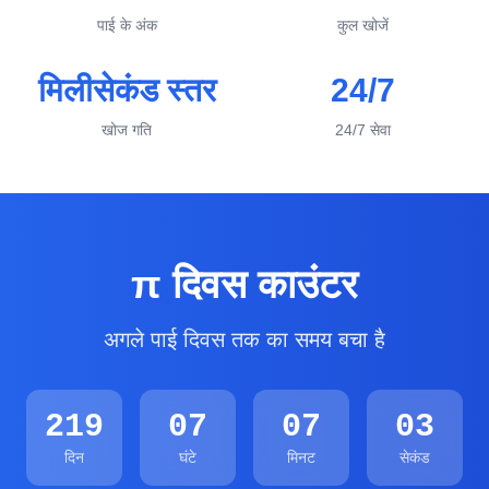
पाई के अंक
कुल खोजें
मिलीसेकंड स्तर
24/7
खोज गति
24/7 सेवा
π दिवस काउंटर
अगले पाई दिवस तक का समय बचा है
219
07
07
02
दिन
घंटे
मिनट
सेकंड