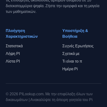
τις επιθυμητές ακολουθίες αριθμών ανάμεσα σε 10
δισεκατομμύρια ψηφία. Ζήστε την ομορφιά και τη μαγεία
των μαθηματικών.
Πλοήγηση
Υποστήριξη &
Χαρακτηριστικών
Βοήθεια
Στατιστικά
Συχνές Ερωτήσεις
Λήψη PI
Σχετικά με
Λίστα PI
Τι είναι το π
Ημέρα Pi
© 2026
PILookup.com
.
Με την επιφύλαξη όλων των
δικαιωμάτων
|
Ανακαλύψτε τη άπειρη γοητεία του Pi