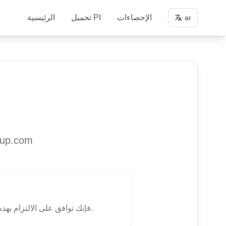
الإحصاءات
تحميل PI
الرئيسية
ar
يرجى قراءة شروط الخدمة التالية
باستخدام خدمة PILookup.com، فإنك توافق على الالتزام بهذه الشروط. إذا كنت لا توافق على أي شرط، يرجى عدم استخدام هذا الموقع.