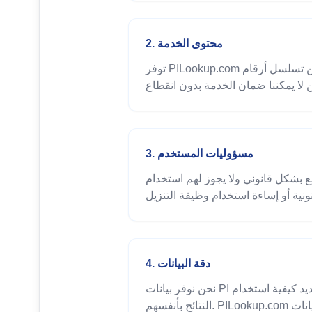
2. محتوى الخدمة
توفر PILookup.com خدمات للاستعلام عن تسلسل أرقام PI، وتحديد المواقع، وتحليل البيانات، والتنزيلات. نحن نسعى لضمان توفر الخدمة ودقتها،
3. مسؤوليات المستخدم
ام PILookup.com لأي أنشطة غير قانونية أو انتهاكية، بما في
4. دقة البيانات
نحن نوفر بيانات PI عالية الدقة، لكن لا يمكننا ضمان أن تكون جميع نتائج الاستعلام دقيقة تمامًا. يجب على المستخدمين تحديد كيفية استخدام