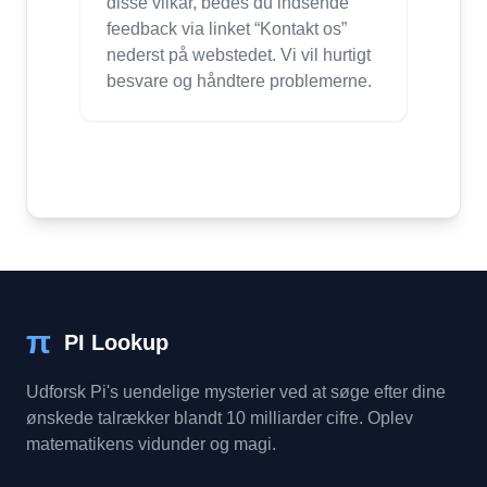
disse vilkår, bedes du indsende
feedback via linket “Kontakt os”
nederst på webstedet. Vi vil hurtigt
besvare og håndtere problemerne.
π
PI Lookup
Udforsk Pi's uendelige mysterier ved at søge efter dine
ønskede talrækker blandt 10 milliarder cifre. Oplev
matematikens vidunder og magi.