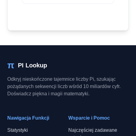
π
PI Lookup
Odkryj nieskończone tajemnice liczby Pi, szukając
pożądanych sekwencji liczb wśród 10 miliardów cyfr.
Doświadcz piękna i magii matematyki.
Nawigacja Funkcji
Wsparcie i Pomoc
Statystyki
Najczęściej zadawane