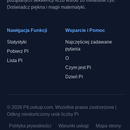
pożądanych sekwencji liczb wśród 10 miliardów cyfr.
Doświadcz piękna i magii matematyki.
Nawigacja Funkcji
Wsparcie i Pomoc
Statystyki
Najczęściej zadawane
pytania
Pobierz PI
O
Lista PI
Czym jest Pi
Dzień Pi
© 2026
PILookup.com
.
Wszelkie prawa zastrzeżone
|
Odkryj nieskończony urok liczby Pi
Polityka prywatności
Warunki usługi
Mapa strony