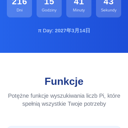
216
15
41
42
Dni
Godziny
Minuty
Sekundy
π Day:
2027年3月14日
Funkcje
Potężne funkcje wyszukiwania liczb Pi, które
spełnią wszystkie Twoje potrzeby