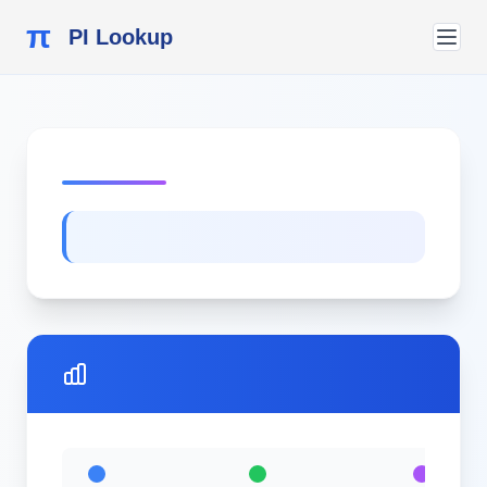
π
PI Lookup