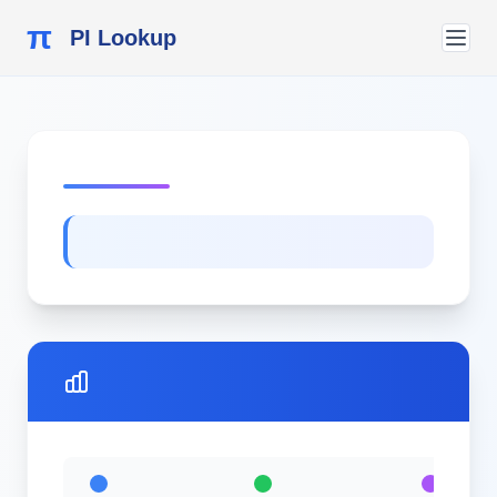
π
PI Lookup