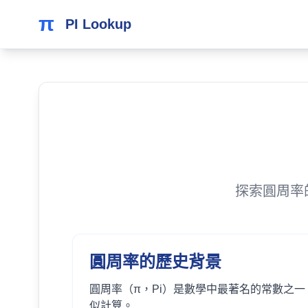
π
PI Lookup
探索圓周率
圓周率的歷史背景
圓周率（π，Pi）是數學中最著名的常數之
似計算。