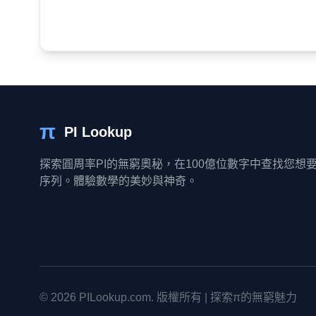
π
PI Lookup
探索圓周率PI的無窮奧秘，在100億位數字中查找您想
序列。體驗數學的美妙與神奇。
© 2026
PILookup.com
.
版權所有
|
探索π的無窮魅力