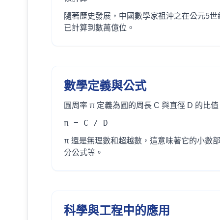
隨著歷史發展，中國數學家祖沖之在公元5世紀
已計算到數萬億位。
數學定義與公式
圓周率 π 定義為圓的周長 C 與直徑 D 的比
π = C / D
π 還是無理數和超越數，這意味著它的小數
分公式等。
科學與工程中的應用